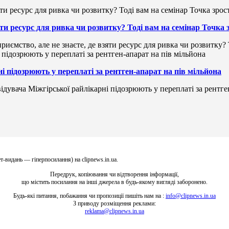
зяти ресурс для ривка чи розвитку? Тоді вам на семінар Точка
риємство, але не знаєте, де взяти ресурс для ривка чи розвитку?
і підозрюють у переплаті за рентген-апарат на пів мільйона
ідувача Міжгірської райлікарні підозрюють у переплаті за рентге
т-видань — гіперпосилання) на clipnews.in.ua.
Передрук, копіювання чи відтворення інформації,
що містить посилання на інші джерела в будь-якому вигляді заборонено.
Будь-які питання, побажання чи пропозиції пишіть нам на :
info@clipnews.in.ua
З приводу розміщення реклами:
reklama@clipnews.in.ua