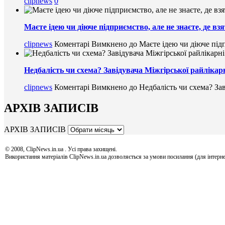
clipnews
0
Маєте ідею чи діюче підприємство, але не знаєте, де в
clipnews
Коментарі Вимкнено
до Маєте ідею чи діюче підп
Недбалість чи схема? Завідувача Міжгірської райлікарн
clipnews
Коментарі Вимкнено
до Недбалість чи схема? Зав
АРХІВ ЗАПИСІВ
АРХІВ ЗАПИСІВ
© 2008, ClipNews.in.ua . Усі права захищені.
Використання матеріалів ClipNews.in.ua дозволяється за умови посилання (для інтерне