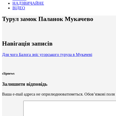
НАДЗВИЧАЙНЕ
ВІДЕО
Турул замок Паланок Мукачево
Навігація записів
Для чого Балога зніс угорського турула в Мукачеві
clipnews
Залишити відповідь
Ваша e-mail адреса не оприлюднюватиметься.
Обов’язкові поля