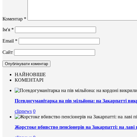
Коментар
*
Ім'я
*
Email
*
Сайт
НАЙНОВІШЕ
КОМЕНТАРІ
Псевдогуманітарка на пів мільйона: на Закарпатті вик
clipnews
0
Жорстоке вбивство пенсіонерів на Закарпатті: на лаві 