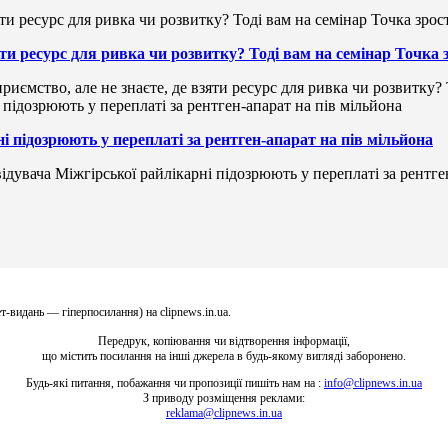
зяти ресурс для ривка чи розвитку? Тоді вам на семінар Точка
риємство, але не знаєте, де взяти ресурс для ривка чи розвитку?
і підозрюють у переплаті за рентген-апарат на пів мільйона
ідувача Міжгірської райлікарні підозрюють у переплаті за рентге
т-видань — гіперпосилання) на clipnews.in.ua.
Передрук, копіювання чи відтворення інформації,
що містить посилання на інші джерела в будь-якому вигляді заборонено.
Будь-які питання, побажання чи пропозиції пишіть нам на :
info@clipnews.in.ua
З приводу розміщення реклами:
reklama@clipnews.in.ua