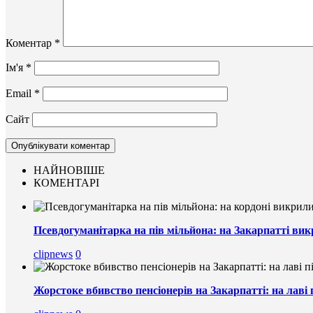
Коментар
*
Ім'я
*
Email
*
Сайт
НАЙНОВІШЕ
КОМЕНТАРІ
Псевдогуманітарка на пів мільйона: на Закарпатті вик
clipnews
0
Жорстоке вбивство пенсіонерів на Закарпатті: на лаві 