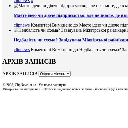
clipnews
0
Маєте ідею чи діюче підприємство, але не знаєте, де в
clipnews
Коментарі Вимкнено
до Маєте ідею чи діюче підп
Недбалість чи схема? Завідувача Міжгірської райлікарн
clipnews
Коментарі Вимкнено
до Недбалість чи схема? Зав
АРХІВ ЗАПИСІВ
АРХІВ ЗАПИСІВ
© 2008, ClipNews.in.ua . Усі права захищені.
Використання матеріалів ClipNews.in.ua дозволяється за умови посилання (для інтерне