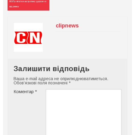
ФОПу піпетки на третину дорожче
від ринку
clipnews
Залишити відповідь
Ваша e-mail адреса не оприлюднюватиметься.
Обов’язкові поля позначені
*
Коментар
*