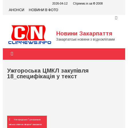
Skip
2026-04-12
Clipnews.in.ua © 2008
to
АНОНСИ
НОВИНИ В ФОТО
content
Новини Закарпаття
Закарпатські новини з відеокліпами
Ужгороська ЦМКЛ закупівля
18_специфікація у текст
Навігація
Ужгородська “Центральна
записів
міська клінічна лікарня” замовила