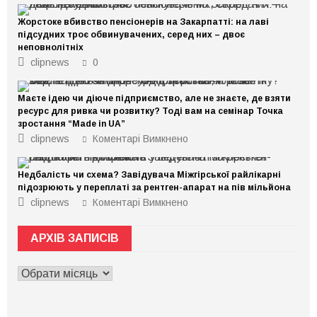
Жорстоке вбивство пенсіонерів на Закарпатті: на лаві
підсудних троє обвинувачених, серед них – двоє
неповнолітніх
clipnews
0
Маєте ідею чи діюче підприємство, але не знаєте, де взяти
ресурс для ривка чи розвитку? Тоді вам на семінар Точка
зростання “Made in UA”
до
clipnews
Коментарі Вимкнено
Маєте
ідею
чи
Недбалість чи схема? Завідувача Міжгірської райлікарні
діюче
підприємство,
підозрюють у переплаті за рентген-апарат на пів мільйона
але
до
clipnews
Коментарі Вимкнено
не
Недбалість
знаєте,
чи
де
схема?
взяти
АРХІВ ЗАПИСІВ
Завідувача
ресурс
Міжгірської
для
райлікарні
ривка
АРХІВ
підозрюють
чи
у
ЗАПИСІВ
розвитку?
переплаті
Тоді
за
вам
рентген-
на