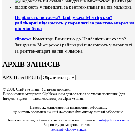
Недбалість чи схема? Завідувача Міжгірської
райлікарні підозрюють у переплаті за рентген-апарат на
пів мільйона
clipnews
Коментарі Вимкнено
до Недбалість чи схема?
Завідувача Міжгірської райлікарні підозрюють у переплаті
за рентген-апарат на пів мільйона
АРХІВ ЗАПИСІВ
АРХІВ ЗАПИСІВ
© 2008, ClipNews.in.ua . Усі права захищені.
Використання матеріалів ClipNews.in.ua дозволяється за умови посилання (для
інтернет-видань — гіперпосилання) на clipnews.in.ua.
Передрук, копіювання чи відтворення інформації,
що містить посилання на інші джерела в будь-якому вигляді заборонено.
Будь-які питання, побажання чи пропозиції пишіть нам на :
info@clipnews.in.ua
З приводу розміщення реклами:
reklama@clipnews.in.ua