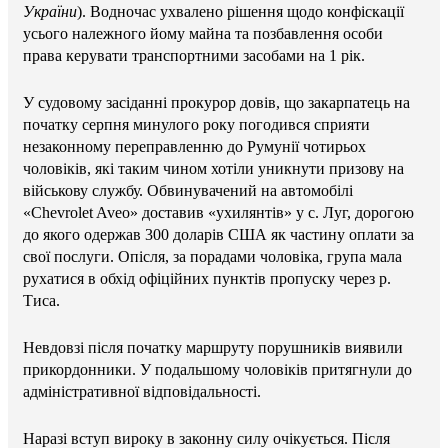
України
). Водночас ухвалено рішення щодо конфіскації
усього належного йому майна та позбавлення особи
права керувати транспортними засобами на 1 рік.
У судовому засіданні прокурор довів, що закарпатець на
початку серпня минулого року погодився сприяти
незаконному переправленню до Румунії чотирьох
чоловіків, які таким чином хотіли уникнути призову на
військову службу. Обвинувачений на автомобілі
«Chevrolet Aveo» доставив «ухилянтів» у с. Луг, дорогою
до якого одержав 300 доларів США як частину оплати за
свої послуги. Опісля, за порадами чоловіка, група мала
рухатися в обхід офіційних пунктів пропуску через р.
Тиса.
Невдовзі після початку маршруту порушників виявили
прикордонники. У подальшому чоловіків притягнули до
адміністративної відповідальності.
Наразі вступ вироку в законну силу очікується. Після