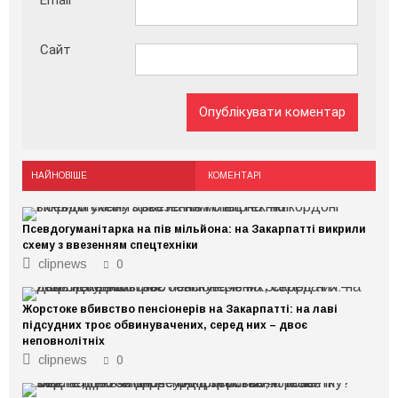
Email
*
Сайт
НАЙНОВІШЕ
КОМЕНТАРІ
Псевдогуманітарка на пів мільйона: на Закарпатті викрили
схему з ввезенням спецтехніки
clipnews
0
Жорстоке вбивство пенсіонерів на Закарпатті: на лаві
підсудних троє обвинувачених, серед них – двоє
неповнолітніх
clipnews
0