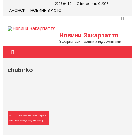
Skip
2026-04-12
Clipnews.in.ua © 2008
to
АНОНСИ
НОВИНИ В ФОТО
content
Новини Закарпаття
Закарпатські новини з відеокліпами
chubirko
Навігація
Голова Закарпатської облради
записів
опинився у скрутному становищі