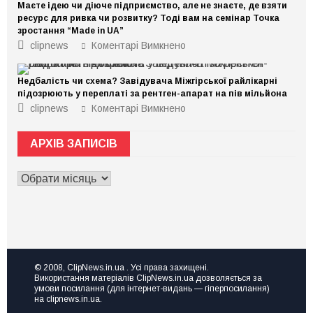
Маєте ідею чи діюче підприємство, але не знаєте, де взяти
ресурс для ривка чи розвитку? Тоді вам на семінар Точка
зростання “Made in UA”
до
clipnews
Коментарі Вимкнено
Маєте
ідею
чи
Недбалість чи схема? Завідувача Міжгірської райлікарні
діюче
підприємство,
підозрюють у переплаті за рентген-апарат на пів мільйона
але
до
clipnews
Коментарі Вимкнено
не
Недбалість
знаєте,
чи
де
схема?
взяти
АРХІВ ЗАПИСІВ
Завідувача
ресурс
Міжгірської
для
райлікарні
ривка
АРХІВ
підозрюють
чи
у
ЗАПИСІВ
розвитку?
переплаті
Тоді
за
вам
рентген-
на
апарат
семінар
на
Точка
пів
зростання
мільйона
“Made
© 2008, ClipNews.in.ua . Усі права захищені.
in
Використання матеріалів ClipNews.in.ua дозволяється за
UA”
умови посилання (для інтернет-видань — гіперпосилання)
на clipnews.in.ua.