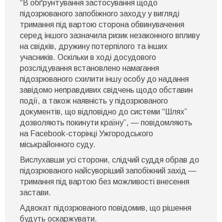
“В обґрунтування застосування щодо
підозрюваного запобіжного заходу у вигляді
тримання під вартою сторона обвинувачення
серед іншого зазначила ризик незаконного впливу
на свідків, дружину потерпілого та інших
учасників. Оскільки в ході досудового
розслідування встановлено намагання
підозрюваного схилити іншу особу до надання
завідомо неправдивих свідчень щодо обставин
події, а також наявність у підозрюваного
документів, що відповідно до системи “Шлях”
дозволяють покинути країну”, — повідомляють
на Facebook-сторінці Ужгородського
міськрайонного суду.
Вислухавши усі сторони, слідчий суддя обрав до
підозрюваного найсуворіший запобіжний захід —
тримання під вартою без можливості внесення
застави.
Адвокат підозрюваного повідомив, що рішення
будуть оскаржувати.