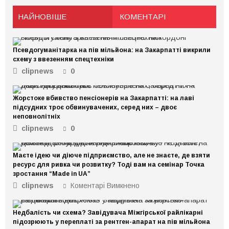
НАЙНОВІШЕ
КОМЕНТАРІ
Псевдогуманітарка на пів мільйона: на Закарпатті викрили
схему з ввезенням спецтехніки
clipnews
0
Жорстоке вбивство пенсіонерів на Закарпатті: на лаві
підсудних троє обвинувачених, серед них – двоє
неповнолітніх
clipnews
0
Маєте ідею чи діюче підприємство, але не знаєте, де взяти
ресурс для ривка чи розвитку? Тоді вам на семінар Точка
зростання “Made in UA”
clipnews
Коментарі Вимкнено
до
Маєте
ідею
Недбалість чи схема? Завідувача Міжгірської райлікарні
чи
підозрюють у переплаті за рентген-апарат на пів мільйона
діюче