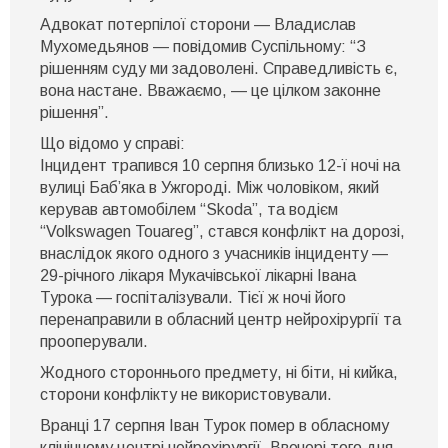
Адвокат потерпілої сторони — Владислав
Мухомедьянов — повідомив Суспільному: “З
рішенням суду ми задоволені. Справедливість є,
вона настане. Вважаємо, — це цілком законне
рішення”.
Що відомо у справі:
Інцидент трапився 10 серпня близько 12-ї ночі на
вулиці Баб’яка в Ужгороді. Між чоловіком, який
керував автомобілем “Skoda”, та водієм
“Volkswagen Touareg”, стався конфлікт на дорозі,
внаслідок якого одного з учасників інциденту —
29-річного лікаря Мукачівської лікарні Івана
Турока — госпіталізували. Тієї ж ночі його
перенаправили в обласний центр нейрохірургії та
прооперували.
Жодного стороннього предмету, ні біти, ні кийка,
сторони конфлікту не використовували.
Вранці 17 серпня Іван Турок помер в обласному
клінічному центрі нейрохірургії. Ввечері того дня