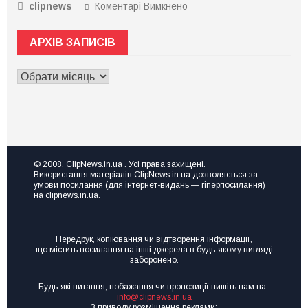
clipnews
Коментарі Вимкнено
до
підприємство,
Недбалість
але
чи
не
АРХІВ ЗАПИСІВ
схема?
знаєте,
Завідувача
де
АРХІВ
Міжгірської
взяти
ЗАПИСІВ
райлікарні
ресурс
підозрюють
для
у
ривка
переплаті
чи
за
розвитку?
рентген-
Тоді
© 2008, ClipNews.in.ua . Усі права захищені.
апарат
Використання матеріалів ClipNews.in.ua дозволяється за
вам
на
умови посилання (для інтернет-видань — гіперпосилання)
на
на clipnews.in.ua.
пів
семінар
мільйона
Точка
зростання
Передрук, копіювання чи відтворення інформації,
“Made
що містить посилання на інші джерела в будь-якому вигляді
in
заборонено.
UA”
Будь-які питання, побажання чи пропозиції пишіть нам на :
info@clipnews.in.ua
З приводу розміщення реклами: