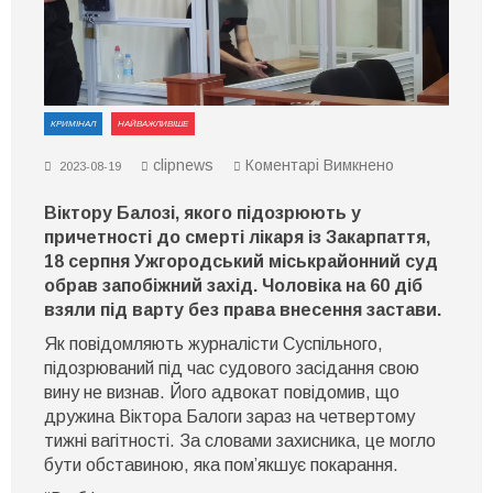
КРИМІНАЛ
НАЙВАЖЛИВІШЕ
до
clipnews
Коментарі Вимкнено
2023-08-19
В
Ужгородсько
Віктору Балозі, якого підозрюють у
суді
Віктор
причетності до смерті лікаря із Закарпаття,
Балога
18 серпня Ужгородський міськрайонний суд
не
обрав запобіжний захід. Чоловіка на 60 діб
визнав
причетності
взяли під варту без права внесення застави.
до
вбивства
Як повідомляють журналісти Суспільного,
лікаря.
підозрюваний під час судового засідання свою
Підозрювано
вину не визнав. Його адвокат повідомив, що
взято
під
дружина Віктора Балоги зараз на четвертому
варту
тижні вагітності. За словами захисника, це могло
бути обставиною, яка пом’якшує покарання.