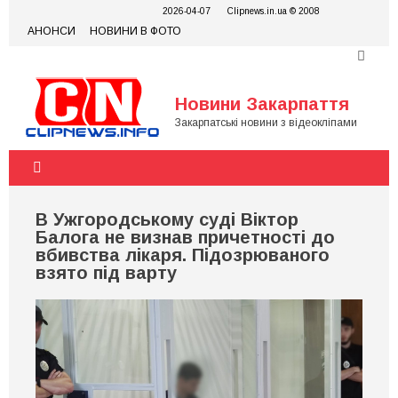
Skip
2026-04-07
Clipnews.in.ua © 2008
to
АНОНСИ
НОВИНИ В ФОТО
content
Новини Закарпаття
Закарпатські новини з відеокліпами
В Ужгородському суді Віктор
Балога не визнав причетності до
вбивства лікаря. Підозрюваного
взято під варту