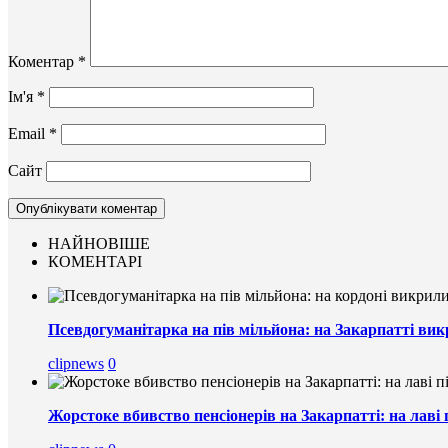
Коментар
*
Ім'я
*
Email
*
Сайт
НАЙНОВІШЕ
КОМЕНТАРІ
Псевдогуманітарка на пів мільйона: на Закарпатті вик
clipnews
0
Жорстоке вбивство пенсіонерів на Закарпатті: на лаві 