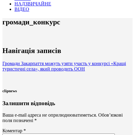
НАДЗВИЧАЙНЕ
ВІДЕО
громади_конкурс
Навігація записів
Громади Закарпаття можуть узяти участь у конкурсі «Кращі
туристичні села», який проводить ООН
clipnews
Залишити відповідь
Ваша e-mail адреса не оприлюднюватиметься.
Обов’язкові
поля позначені
*
Коментар
*