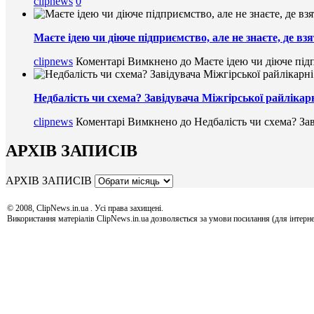
clipnews
0
Маєте ідею чи діюче підприємство, але не знаєте, де в
clipnews
Коментарі Вимкнено
до Маєте ідею чи діюче підп
Недбалість чи схема? Завідувача Міжгірської райлікарн
clipnews
Коментарі Вимкнено
до Недбалість чи схема? Зав
АРХІВ ЗАПИСІВ
АРХІВ ЗАПИСІВ
© 2008, ClipNews.in.ua . Усі права захищені.
Використання матеріалів ClipNews.in.ua дозволяється за умови посилання (для інтерне