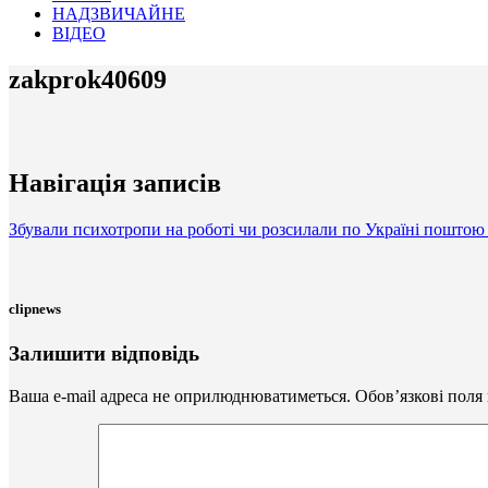
НАДЗВИЧАЙНЕ
ВІДЕО
zakprok40609
Навігація записів
Збували психотропи на роботі чи розсилали по Україні поштою
clipnews
Залишити відповідь
Ваша e-mail адреса не оприлюднюватиметься.
Обов’язкові поля