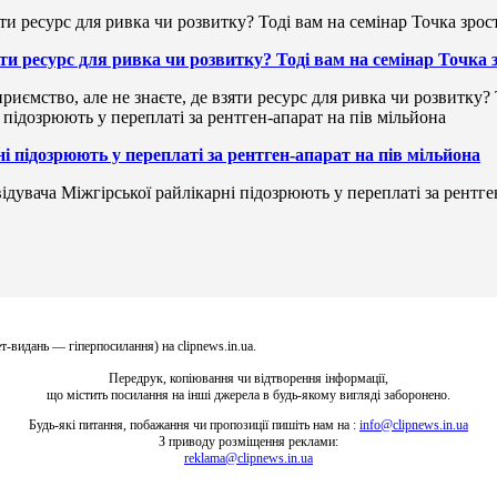
зяти ресурс для ривка чи розвитку? Тоді вам на семінар Точка
риємство, але не знаєте, де взяти ресурс для ривка чи розвитку?
і підозрюють у переплаті за рентген-апарат на пів мільйона
ідувача Міжгірської райлікарні підозрюють у переплаті за рентге
т-видань — гіперпосилання) на clipnews.in.ua.
Передрук, копіювання чи відтворення інформації,
що містить посилання на інші джерела в будь-якому вигляді заборонено.
Будь-які питання, побажання чи пропозиції пишіть нам на :
info@clipnews.in.ua
З приводу розміщення реклами:
reklama@clipnews.in.ua