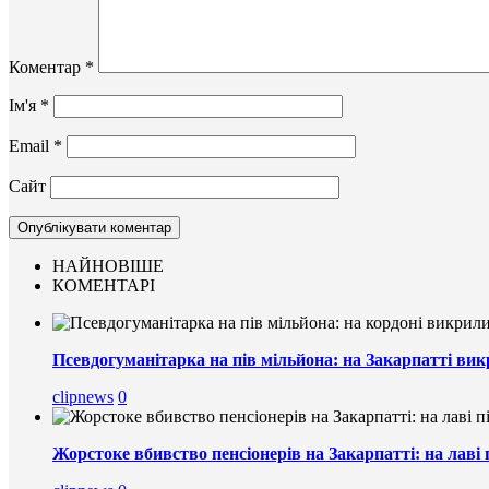
Коментар
*
Ім'я
*
Email
*
Сайт
НАЙНОВІШЕ
КОМЕНТАРІ
Псевдогуманітарка на пів мільйона: на Закарпатті вик
clipnews
0
Жорстоке вбивство пенсіонерів на Закарпатті: на лаві 