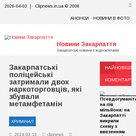
Skip
2026-04-03
|
Clipnews.in.ua © 2008
to
content
АНОНСИ
НОВИНИ В ФОТО
Новини Закарпаття
Закарпатські новини з відеокліпами
Закарпатські
НАЙНОВІШЕ
поліцейські
КОМЕНТАРІ
затримали двох
наркоторговців, які
збували
Псевдогуманіт
метамфетамін
на пів
мільйона: на
Закарпатті
викрили
КРИМІНАЛ
схему з
ввезенням
2024-03-13
clipnews