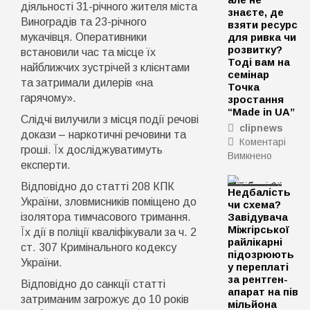
діяльності 31-річного жителя міста
знаєте, де
Виноградів та 23-річного
взяти ресурс
мукачівця. Оперативники
для ривка чи
розвитку?
встановили час та місце їх
Тоді вам на
найближчих зустрічей з клієнтами
семінар
та затримали дилерів «на
Точка
гарячому».
зростання
“Made in UA”
Слідчі вилучили з місця події речові
clipnews
докази – наркотичні речовини та
Коментарі
гроші. Їх досліджуватимуть
Вимкнено
до
експерти.
Маєте
ідею
Відповідно до статті 208 КПК
Недбалість
чи
України, зловмисників поміщено до
чи схема?
діюче
ізолятора тимчасового тримання.
Завідувача
підприє
Міжгірської
Їх дії в поліції кваліфікували за ч. 2
але
райлікарні
ст. 307 Кримінального кодексу
не
підозрюють
України.
у переплаті
знаєте,
за рентген-
де
Відповідно до санкції статті
апарат на пів
взяти
затриманим загрожує до 10 років
мільйона
ресурс