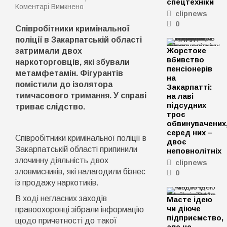
спецтехніки
до
Коментарі Вимкнено
clipnews
Закарпатські
поліцейські
0
Співробітники кримінальної
затримали
двох
поліції в Закарпатській області
наркоторговців,
Жорстоке
затримали двох
які
вбивство
наркоторговців, які збували
збували
пенсіонерів
метамфетамін
метамфетамін. Фігурантів
на
помістили до ізолятора
Закарпатті:
тимчасового тримання. У справі
на лаві
підсудних
триває слідство.
троє
обвинувачених
серед них –
Співробітники кримінальної поліції в
двоє
Закарпатській області припинили
неповнолітніх
злочинну діяльність двох
clipnews
зловмисників, які налагодили бізнес
0
із продажу наркотиків.
В ході негласних заходів
Маєте ідею
чи діюче
правоохоронці зібрали інформацію
підприємство,
щодо причетності до такої
але не