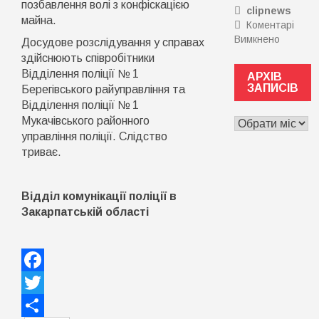
позбавлення волі з конфіскацією
clipnews
для
майна.
Коментарі
ривка
Вимкнено
до
чи
Досудове розслідування у справах
Недбалі
розвитк
здійснюють співробітники
чи
Тоді
Відділення поліції № 1
АРХІВ
схема?
вам
ЗАПИСІВ
Берегівського райуправління та
Завідув
на
Відділення поліції № 1
Міжгірсь
семінар
Мукачівського районного
АРХІВ
райлікар
Точка
ЗАПИСІВ
управління поліції. Слідство
підозрю
зростан
триває.
у
“Made
перепла
in
за
UA”
Відділ комунікації поліції в
рентген
апарат
Закарпатській області
на
пів
мільйон
Facebook
Twitter