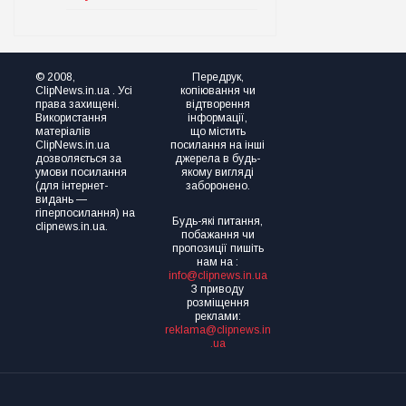
© 2008,
Передрук,
ClipNews.in.ua . Усі
копіювання чи
права захищені.
відтворення
Використання
інформації,
матеріалів
що містить
ClipNews.in.ua
посилання на інші
дозволяється за
джерела в будь-
умови посилання
якому вигляді
(для інтернет-
заборонено.
видань —
гіперпосилання) на
Будь-які питання,
clipnews.in.ua.
побажання чи
пропозиції пишіть
нам на :
info@clipnews.in.ua
З приводу
розміщення
реклами:
reklama@clipnews.in
.ua
clipnews.in.ua © 2008