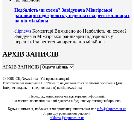
Недбалість чи схема? Завідувача Міжгірської
райлікарні підозрюють у переплаті за рентген-апарат
на пів мільйона
clipnews
Коментарі Вимкнено
до Недбалість чи схема?
Завідувача Міжгірської райлікарні підозрюють у
переплаті за рентген-апарат на пів мільйона
АРХІВ ЗАПИСІВ
АРХІВ ЗАПИСІВ
© 2008, ClipNews.in.ua . Усі права захищені.
Використання матеріалів ClipNews.in.ua дозволяється за умови посилання (для
інтернет-видань — гіперпосилання) на clipnews.in.ua.
Передрук, копіювання чи відтворення інформації,
що містить посилання на інші джерела в будь-якому вигляді заборонено.
Будь-які питання, побажання чи пропозиції пишіть нам на :
info@clipnews.in.ua
З приводу розміщення реклами:
reklama@clipnews.in.ua
clipnews.in.ua © 2008