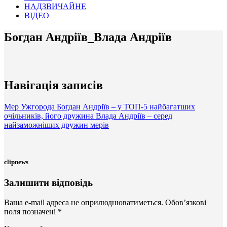
НАДЗВИЧАЙНЕ
ВІДЕО
Богдан Андріїв_Влада Андріїв
Навігація записів
Мер Ужгорода Богдан Андріїв – у ТОП-5 найбагатших
очільників, його дружина Влада Андріїв – серед
найзаможніших дружин мерів
clipnews
Залишити відповідь
Ваша e-mail адреса не оприлюднюватиметься.
Обов’язкові
поля позначені
*