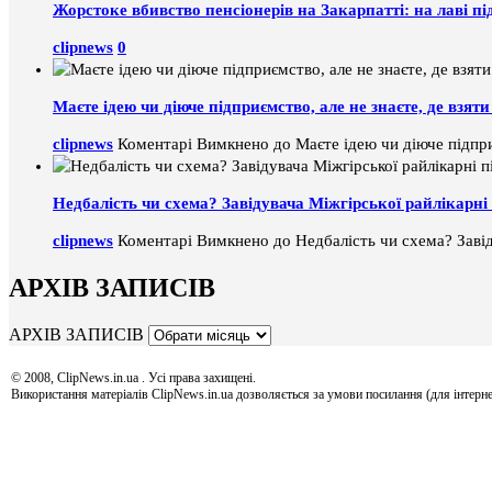
Жорстоке вбивство пенсіонерів на Закарпатті: на лаві пі
clipnews
0
Маєте ідею чи діюче підприємство, але не знаєте, де взя
clipnews
Коментарі Вимкнено
до Маєте ідею чи діюче підпри
Недбалість чи схема? Завідувача Міжгірської райлікарні 
clipnews
Коментарі Вимкнено
до Недбалість чи схема? Завід
АРХІВ ЗАПИСІВ
АРХІВ ЗАПИСІВ
© 2008, ClipNews.in.ua . Усі права захищені.
Використання матеріалів ClipNews.in.ua дозволяється за умови посилання (для інтерне