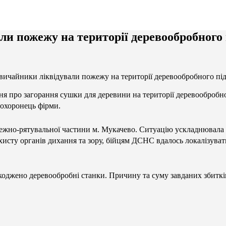
ли пожежу на території деревообробного
вичайники ліквідували пожежу на території деревообробного пі
я про загорання сушки для деревини на території деревообробног
 охоронець фірми.
жежно-рятувальної частини м. Мукачево. Ситуацію ускладнювала
сту органів дихання та зору, бійцям ДСНС вдалось локалізувати 
шкоджено деревообробні станки. Причину та суму завданих збитк