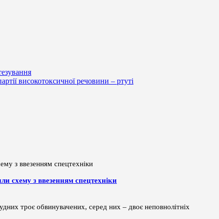
тезування
партії високотоксичної речовини – ртуті
или схему з ввезенням спецтехніки