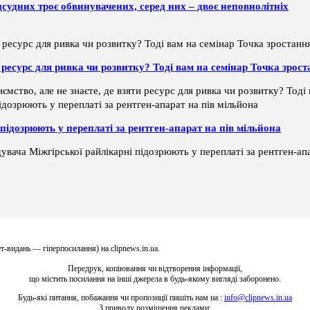
дсудних троє обвинувачених, серед них – двоє неповнолітніх
ти ресурс для ривка чи розвитку? Тоді вам на семінар Точка зрос
ємство, але не знаєте, де взяти ресурс для ривка чи розвитку? Тод
підозрюють у переплаті за рентген-апарат на пів мільйона
увача Міжгірської райлікарні підозрюють у переплаті за рентген-апа
т-видань — гіперпосилання) на clipnews.in.ua.
Передрук, копіювання чи відтворення інформації,
що містить посилання на інші джерела в будь-якому вигляді заборонено.
Будь-які питання, побажання чи пропозиції пишіть нам на :
info@clipnews.in.ua
З приводу розміщення реклами: