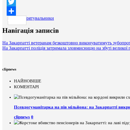
Facebook
Twitter
рятувальники
Поділитися
Навігація записів
На Закарпатті ветеранам безкоштовно виконуватимуть зубопро
На Закарпатті поліція затримала зловмисницю на збуті великої 
clipnews
НАЙНОВІШЕ
КОМЕНТАРІ
Псевдогуманітарка на пів мільйона: на Закарпатті викр
clipnews
0