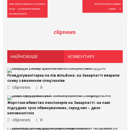
записів
країн Азії для надання сексуальних
дитячі інтернати в нинішніх
послуг – на Закарпатті викрили
умовах
іноземця (ВІДЕО)
clipnews
НАЙНОВІШЕ
КОМЕНТАРІ
Псевдогуманітарка на пів мільйона: на Закарпатті викрили
схему з ввезенням спецтехніки
clipnews
0
Жорстоке вбивство пенсіонерів на Закарпатті: на лаві
підсудних троє обвинувачених, серед них – двоє
неповнолітніх
clipnews
0