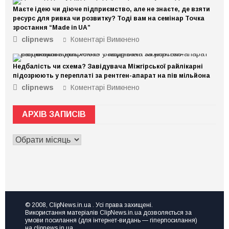
Маєте ідею чи діюче підприємство, але не знаєте, де взяти
ресурс для ривка чи розвитку? Тоді вам на семінар Точка
зростання “Made in UA”
clipnews
Коментарі Вимкнено
до
Маєте
ідею
Недбалість чи схема? Завідувача Міжгірської райлікарні
чи
підозрюють у переплаті за рентген-апарат на пів мільйона
діюче
clipnews
Коментарі Вимкнено
до
підприємство,
Недбалість
але
чи
не
АРХІВ ЗАПИСІВ
схема?
знаєте,
Завідувача
де
АРХІВ
Міжгірської
взяти
ЗАПИСІВ
райлікарні
ресурс
підозрюють
для
у
ривка
переплаті
чи
за
розвитку?
рентген-
Тоді
© 2008, ClipNews.in.ua . Усі права захищені.
апарат
Використання матеріалів ClipNews.in.ua дозволяється за
вам
на
умови посилання (для інтернет-видань — гіперпосилання)
на
на clipnews.in.ua.