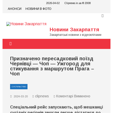
Skip
2026-04-02
Clipnews.in.ua © 2008
to
АНОНСИ
НОВИНИ В ФОТО
content
Новини Закарпаття
Закарпатські новини з відеокліпами
Призначено пересадковий поїзд
Чернівці — Чоп — Ужгород для
стикування з маршрутом Прага –
Чоп
СУСПІЛЬСТВО
до
clipnews
Коментарі Вимкнено
2024-03-20
Призначено
пересадкови
Спеціальний рейс запускають, щоб мешканці
поїзд
Чернівці
сусідніх регіонів змогли легше дістатися до