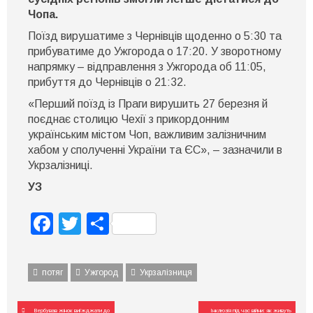
—
Чопа.
Чоп
—
Поїзд вирушатиме з Чернівців щоденно о 5:30 та
Ужгород
прибуватиме до Ужгорода о 17:20. У зворотному
для
стикування
напрямку – відправлення з Ужгорода об 11:05,
з
прибуття до Чернівців о 21:32.
маршрутом
Прага
«Перший поїзд із Праги вирушить 27 березня й
–
поєднає столицю Чехії з прикордонним
Чоп
українським містом Чоп, важливим залізничним
хабом у сполученні України та ЄС», – зазначили в
Укрзалізниці.
УЗ
Facebook
Twitter
Поділитися
потяг
Ужгород
Укрзалізниця
Навігація
Вербував жінок виїжджати до
Інклюзія під час війни: як живуть