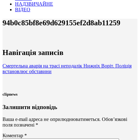
НАДЗВИЧАЙНЕ
ВІДЕО
94b0c85bf8e69d629155ef2d8ab11259
Навігація записів
Смертельна аварія на трасі неподалік Нижніх Воріт. Поліція
встановлює обставини
clipnews
Залишити відповідь
Ваша e-mail адреса не оприлюднюватиметься.
Обов’язкові
поля позначені
*
Коментар
*