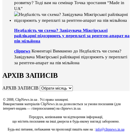
розвитку? Тоді вам на семінар Точка зростання “Made in
UA”
Недбалість чи схема? Завідувача Міжгірської
райлікарні підозрюють у переплаті за рентген-апарат на
пів мільйона
clipnews
Коментарі Вимкнено
до Недбалість чи схема?
Завідувача Міжгірської райлікарні підозрюють у переплаті
за рентген-апарат на пів мільйона
АРХІВ ЗАПИСІВ
АРХІВ ЗАПИСІВ
© 2008, ClipNews.in.ua . Усі права захищені.
Використання матеріалів ClipNews.in.ua дозволяється за умови посилання (для
інтернет-видань — гіперпосилання) на clipnews.in.ua.
Передрук, копіювання чи відтворення інформації,
що містить посилання на інші джерела в будь-якому вигляді заборонено.
Будь-які питання, побажання чи пропозиції пишіть нам на :
info@clipnews.in.ua