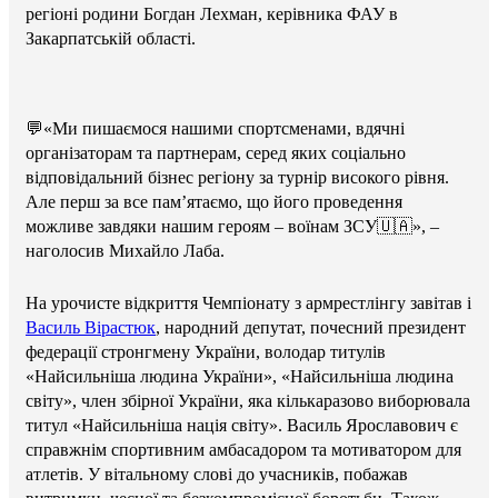
регіоні родини Богдан Лехман, керівника ФАУ в
Закарпатській області.
💬«Ми пишаємося нашими спортсменами, вдячні
організаторам та партнерам, серед яких соціально
відповідальний бізнес регіону за турнір високого рівня.
Але перш за все пам’ятаємо, що його проведення
можливе завдяки нашим героям – воїнам ЗСУ🇺🇦», –
наголосив Михайло Лаба.
На урочисте відкриття Чемпіонату з армрестлінгу завітав і
Василь Вірастюк
, народний депутат, почесний президент
федерації стронгмену України, володар титулів
«Найсильніша людина України», «Найсильніша людина
світу», член збірної України, яка кількаразово виборювала
титул «Найсильніша нація світу». Василь Ярославович є
справжнім спортивним амбасадором та мотиватором для
атлетів. У вітальному слові до учасників, побажав