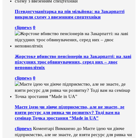
Псевдогуманітарка на пів мільйона: на Закарпатті
викрили схему з ввезенням спецтехніки
clipnews
0
Жорстоке вбивство пенсіонерів на Закарпатті: на лаві
підсудних троє обвинувачених, серед них – двоє
неповнолітніх
clipnews
0
Маєте ідею чи діюче підприємство, але не знаєте, де
взяти ресурс для ривка чи розвитку? Тоді вам на
семінар Точка зростання “Made in UA”
clipnews
Коментарі Вимкнено
до Маєте ідею чи діюче
підприємство, але не знаєте, де взяти ресурс для ривка чи