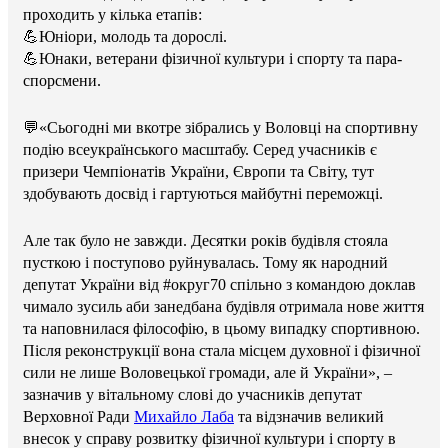
проходить у кілька етапів:
💪Юніори, молодь та дорослі.
💪Юнаки, ветерани фізичної культури і спорту та пара-
спорсмени.
💬«Сьогодні ми вкотре зібрались у Воловці на спортивну
подію всеукраїнського масштабу. Серед учасників є
призери Чемпіонатів України, Європи та Світу, тут
здобувають досвід і гартуються майбутні переможці.
Але так було не завжди. Десятки років будівля стояла
пусткою і поступово руйнувалась. Тому як народний
депутат України від #округ70 спільно з командою доклав
чимало зусиль аби занедбана будівля отримала нове життя
та наповнилася філософію, в цьому випадку спортивною.
Після реконструкції вона стала місцем духовної і фізичної
сили не лише Воловецької громади, але й України», –
зазначив у вітальному слові до учасників депутат
Верховної Ради
Михайло Лаба
та відзначив великий
внесок у справу розвитку фізичної культури і спорту в