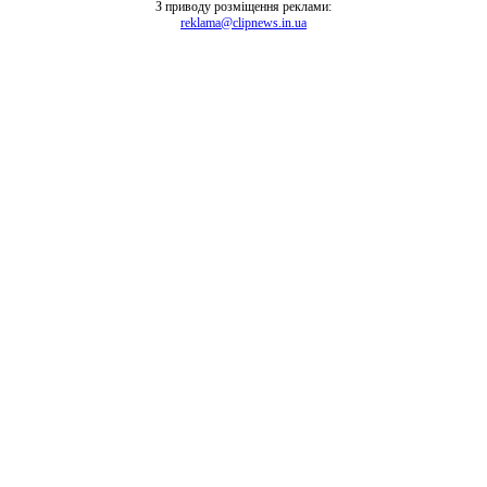
З приводу розміщення реклами:
reklama@clipnews.in.ua
clipnews.in.ua © 2008