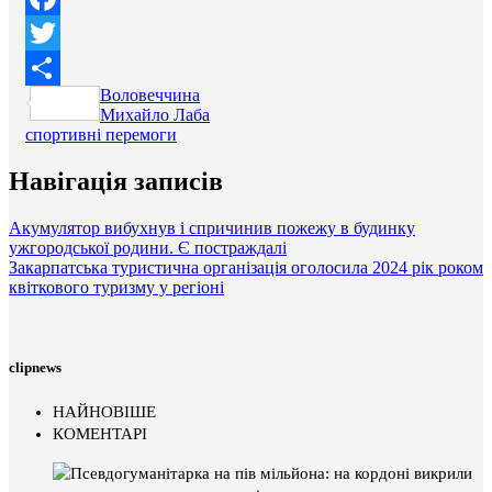
Facebook
Twitter
Воловеччина
Поділитися
Михайло Лаба
спортивні перемоги
Навігація записів
Акумулятор вибухнув і спричинив пожежу в будинку
ужгородської родини. Є постраждалі
Закарпатська туристична організація оголосила 2024 рік роком
квіткового туризму у регіоні
clipnews
НАЙНОВІШЕ
КОМЕНТАРІ