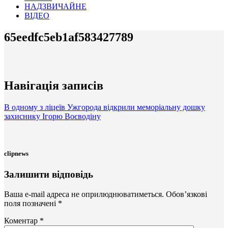
НАДЗВИЧАЙНЕ
ВІДЕО
65eedfc5eb1af583427789
Навігація записів
В одному з ліцеїв Ужгорода відкрили меморіальну дошку
захиснику Ігорю Воєводіну
clipnews
Залишити відповідь
Ваша e-mail адреса не оприлюднюватиметься.
Обов’язкові
поля позначені
*
Коментар
*