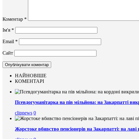
Коментар
*
Ім'я
*
Email
*
Сайт
НАЙНОВІШЕ
КОМЕНТАРІ
Псевдогуманітарка на пів мільйона: на Закарпатті вик
clipnews
0
Жорстоке вбивство пенсіонерів на Закарпатті: на лаві 