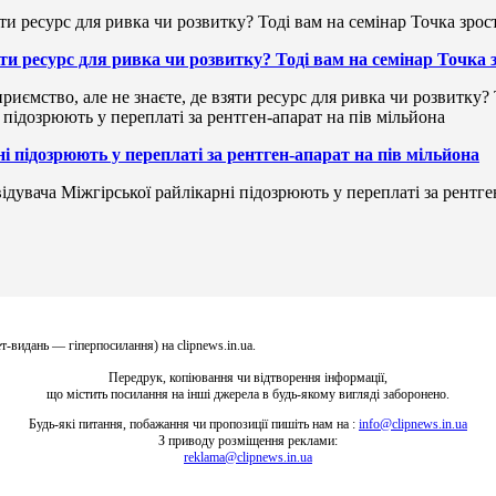
зяти ресурс для ривка чи розвитку? Тоді вам на семінар Точка
риємство, але не знаєте, де взяти ресурс для ривка чи розвитку?
і підозрюють у переплаті за рентген-апарат на пів мільйона
ідувача Міжгірської райлікарні підозрюють у переплаті за рентге
т-видань — гіперпосилання) на clipnews.in.ua.
Передрук, копіювання чи відтворення інформації,
що містить посилання на інші джерела в будь-якому вигляді заборонено.
Будь-які питання, побажання чи пропозиції пишіть нам на :
info@clipnews.in.ua
З приводу розміщення реклами:
reklama@clipnews.in.ua