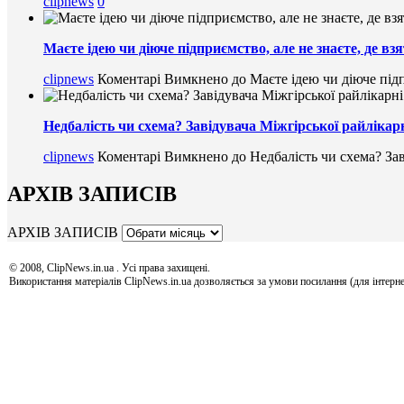
clipnews
0
Маєте ідею чи діюче підприємство, але не знаєте, де в
clipnews
Коментарі Вимкнено
до Маєте ідею чи діюче підп
Недбалість чи схема? Завідувача Міжгірської райлікарн
clipnews
Коментарі Вимкнено
до Недбалість чи схема? Зав
АРХІВ ЗАПИСІВ
АРХІВ ЗАПИСІВ
© 2008, ClipNews.in.ua . Усі права захищені.
Використання матеріалів ClipNews.in.ua дозволяється за умови посилання (для інтерне