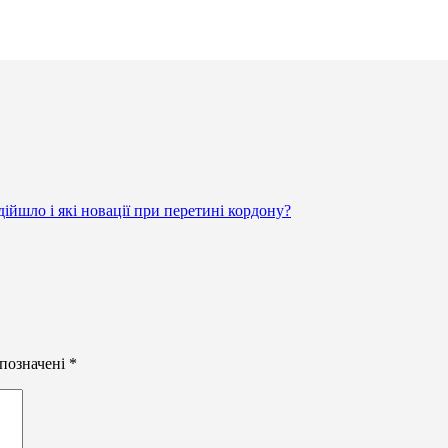
ійшло і які новації при перетині кордону?
 позначені
*