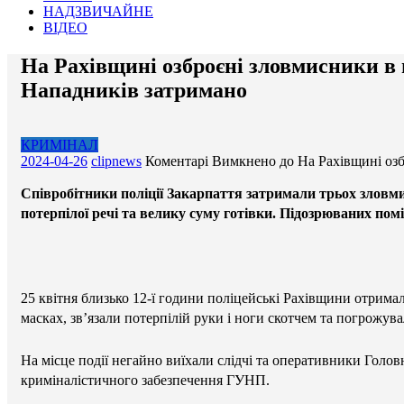
НАДЗВИЧАЙНЕ
ВІДЕО
На Рахівщині озброєні зловмисники в м
Нападників затримано
КРИМІНАЛ
2024-04-26
clipnews
Коментарі Вимкнено
до На Рахівщині озб
Співробітники поліції Закарпаття затримали трьох зловмис
потерпілої речі та велику суму готівки. Підозрюваних помі
25 квітня близько 12-ї години поліцейські Рахівщини отримал
масках, звʼязали потерпілій руки і ноги скотчем та погрожув
На місце події негайно виїхали слідчі та оперативники Головн
криміналістичного забезпечення ГУНП.