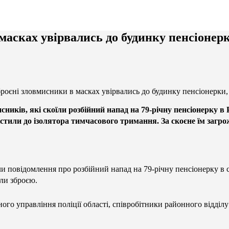
асках увірвались до будинку пенсіонерки
роєні зловмисники в масках увірвались до будинку пенсіонерки, 
ників, які скоїли розбійний напад на 79-річну пенсіонерку в
стили до ізолятора тимчасового тримання. За скоєне їм загрож
и повідомлення про розбійний напад на 79-річну пенсіонерку в се
али зброєю.
ого управління поліції області, співробітники районного відділу 