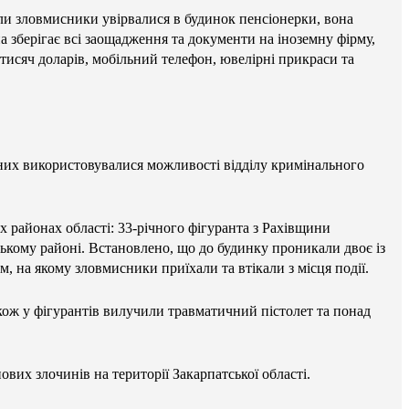
оли зловмисники увірвалися в будинок пенсіонерки, вона
а зберігає всі заощадження та документи на іноземну фірму,
 тисяч доларів, мобільний телефон, ювелірні прикраси та
аних використовувалися можливості відділу кримінального
х районах області: 33-річного фігуранта з Рахівщини
ькому районі. Встановлено, що до будинку проникали двоє із
, на якому зловмисники приїхали та втікали з місця події.
кож у фігурантів вилучили травматичний пістолет та понад
их злочинів на території Закарпатської області.