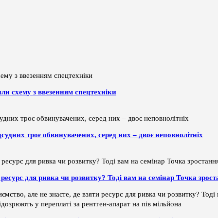
или схему з ввезенням спецтехніки
дсудних троє обвинувачених, серед них – двоє неповнолітніх
ти ресурс для ривка чи розвитку? Тоді вам на семінар Точка зрос
ємство, але не знаєте, де взяти ресурс для ривка чи розвитку? Тод