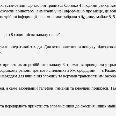
кі встановили, що злочин трапився близько 4-ї години ранку. К
грожуючи вбивством, вимагали у неї інформацію про місце, де вон
потрібної інформації, зловмисники забрали з будинку майже 8, 5
ерез 8 годин після нападу на неї.
зпочали оперативні заходи. Для встановлення та пошуку підозрюв
».
іх причетних до розбійного нападу. Затримання проводили у трьо
родському районі, третього спільника з Ужгородщини — в Рахівс
 знаряддям для вчинення злочину та керував транспортним засобом
й, а саме мобільний телефон, гаманці та ювелірні прикраси. Та
 перевіряють причетність зловмисників до скоєння інших майнов