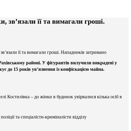
, зв’язали її та вимагали гроші.
зв’язали її та вимагали гроші. Нападників затримано
 Рахівському районі. У фігурантів вилучили викрадені у
ує до 15 років ув’язнення із конфіскацією майна.
лі Костилівка – до жінки в будинок увірвалися кілька осіб в
поліції та спеціалісти-криміналісти відділу