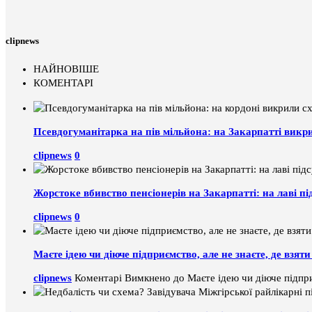
clipnews
НАЙНОВІШЕ
КОМЕНТАРІ
Псевдогуманітарка на пів мільйона: на Закарпатті викр
clipnews
0
Жорстоке вбивство пенсіонерів на Закарпатті: на лаві пі
clipnews
0
Маєте ідею чи діюче підприємство, але не знаєте, де взя
clipnews
Коментарі Вимкнено
до Маєте ідею чи діюче підпри