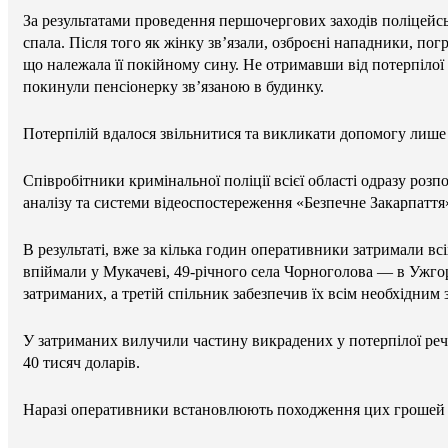
За результатами проведення першочергових заходів поліцейсь
спала. Після того як жінку звʼязали, озброєні нападники, по
що належала її покійному сину. Не отримавши від потерпілої 
покинули пенсіонерку звʼязаною в будинку.
Потерпілій вдалося звільнитися та викликати допомогу лише ч
Співробітники кримінальної поліції всієї області одразу ро
аналізу та системи відеоспостереження «Безпечне Закарпаття
В результаті, вже за кілька годин оперативники затримали вс
впіймали у Мукачеві, 49-річного села Чорноголова — в Ужго
затриманих, а третій спільник забезпечив їх всім необхідним
У затриманих вилучили частину викрадених у потерпілої рече
40 тисяч доларів.
Наразі оперативники встановлюють походження цих грошей та