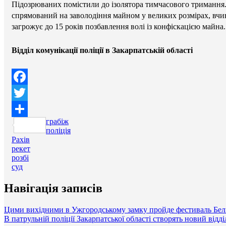
Підозрюваних помістили до ізолятора тимчасового тримання. 
спрямований на заволодіння майном у великих розмірах, вчи
загрожує до 15 років позбавлення волі із конфіскацією майна.
Відділ комунікації поліції в Закарпатській області
Facebook
Twitter
грабіж
Поділитися
поліція
Рахів
рекет
розбі
суд
Навігація записів
Цими вихідними в Ужгородському замку пройде фестиваль Бел
В патрульній поліції Закарпатської області створять новий відді