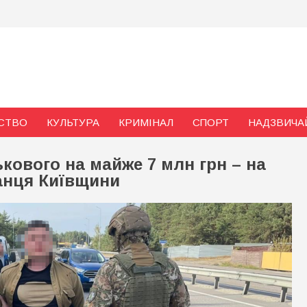
и
СТВО
КУЛЬТУРА
КРИМІНАЛ
СПОРТ
НАДЗВИЧА
ькового на майже 7 млн грн – на
анця Київщини