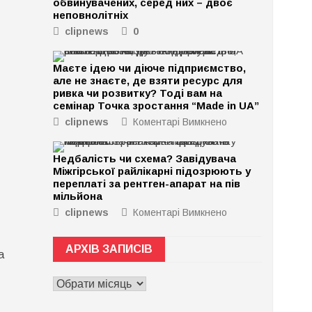
обвинувачених, серед них – двоє
неповнолітніх
clipnews
0
Маєте ідею чи діюче підприємство,
але не знаєте, де взяти ресурс для
ривка чи розвитку? Тоді вам на
семінар Точка зростання “Made in UA”
clipnews
Коментарі Вимкнено
до
Маєте
ідею
Недбалість чи схема? Завідувача
чи
Міжгірської райлікарні підозрюють у
діюче
переплаті за рентген-апарат на пів
підприємство,
мільйона
але
clipnews
Коментарі Вимкнено
до
не
Недбалість
знаєте,
чи
де
АРХІВ ЗАПИСІВ
а
схема?
взяти
Завідувача
ресурс
АРХІВ
Міжгірської
для
ЗАПИСІВ
райлікарні
ривка
підозрюють