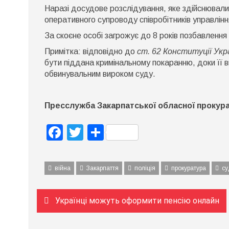
Наразі досудове розслідування, яке здійснювали 
оперативного супроводу співробітників управлінн
За скоєне особі загрожує до 8 років позбавлення 
Примітка: відповідно до
ст. 62 Конституції Укр
бути піддана кримінальному покаранню, доки її 
обвинувальним вироком суду.
Пресслужба Закарпатської обласної прокур
Facebook
Twitter
Поділитися
війна
Закарпаття
поліція
прокуратура
су
Навігація
Українці можуть оформити пенсію онлайн
записів