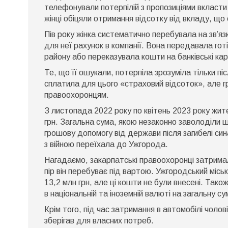
м
телефонували потерпілій з пропозиціями вкласти 
г
–
жінці обіцяли отримання відсотку від вкладу, що є
н
З
Пів року жінка систематично перебувала на зв’яз
с
для неї рахунок в компанії. Вона передавала гот
м
району або переказувала кошти на банківські кар
К
Те, що її ошукали, потерпіла зрозуміла тільки п
сплатила для цього «страховий відсоток», але г
правоохоронцям.
З листопада 2022 року по квітень 2023 року жит
грн. Загальна сума, якою незаконно заволоділи ш
грошову допомогу від держави після загибелі син
з війною переїхала до Ужгорода.
Нагадаємо, закарпатські правоохоронці затримали
пір він перебуває під вартою. Ужгородський міс
13,2 млн грн, але ці кошти не були внесені. Так
в національній та іноземній валюті на загальну су
Крім того, під час затримання в автомобілі чолові
зберігав для власних потреб.