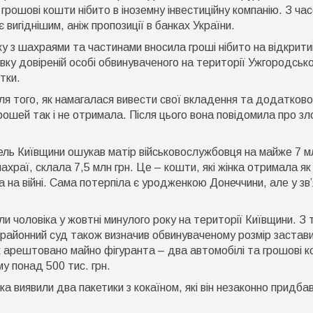
лн
грошові кошти нібито в іноземну інвестиційну компанію. З ча
рн
 вигіднішим, аніж пропозиції в банках України.
а
акарпатті
ку з шахраями та частинами вносила гроші нібито на відкрити
удитимуть
івку довіреній особі обвинуваченого на території Ужгородськ
ешканця
тки.
иївщини
ісля того, як намагалася вивести свої вкладення та додатково
рошей так і не отримала. Після цього вона повідомила про зл
ель Київщини ошукав матір військовослужбовця на майже 7 м
ахраї, склала 7,5 млн грн. Це – кошти, які жінка отримала як
а на війні. Сама потерпіла є уродженкою Донеччини, але у зв’
 чоловіка у жовтні минулого року на території Київщини. З 
ькрайонний суд також визначив обвинуваченому розмір застав
ож арештовано майно фігуранта – два автомобілі та грошові 
му понад 500 тис. грн.
ка виявили два пакетики з кокаїном, які він незаконно придбав