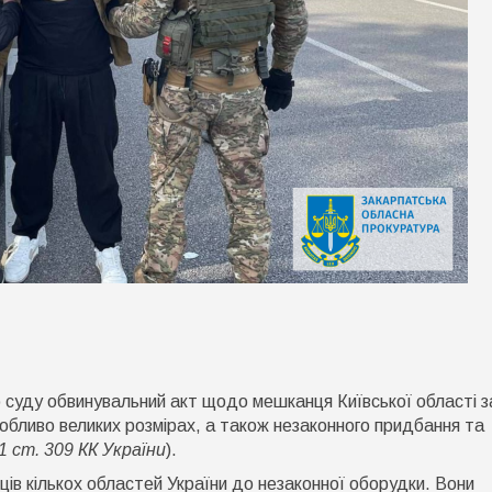
о
шукав
атір
суду обвинувальний акт щодо мешканця Київської області з
агиблого
ійськового
обливо великих розмірах, а також незаконного придбання та
а
. 1 ст. 309 КК України
).
айже
ів кількох областей України до незаконної оборудки. Вони