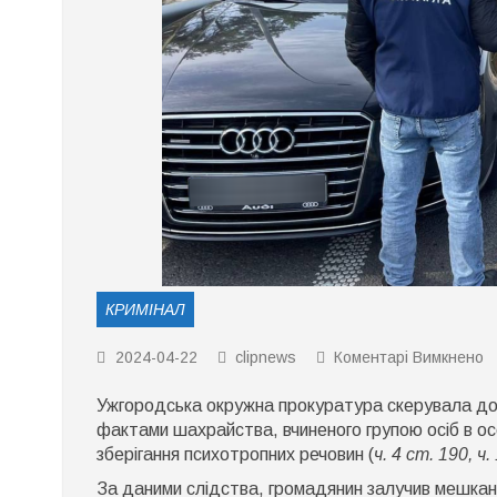
КРИМІНАЛ
д
2024-04-22
clipnews
Коментарі Вимкнено
О
м
Ужгородська окружна прокуратура скерувала до 
з
в
фактами шахрайства, вчиненого групою осіб в ос
н
зберігання психотропних речовин (
ч. 4 ст. 190, ч
м
7
За даними слідства, громадянин залучив мешканц