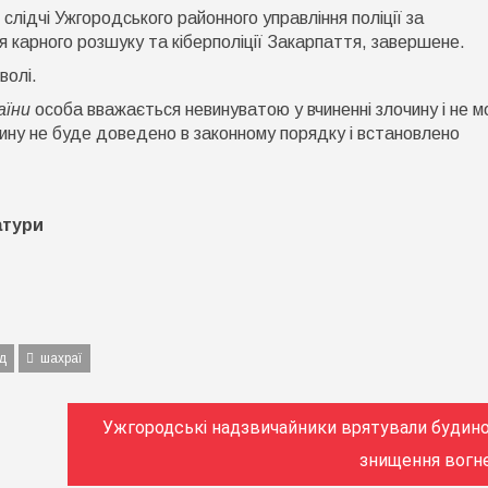
слідчі Ужгородського районного управління поліції за
я карного розшуку та кіберполіції Закарпаття, завершене.
волі.
аїни
особа вважається невинуватою у вчиненні злочину і не 
вину не буде доведено в законному порядку і встановлено
атури
д
шахраї
Ужгородські надзвичайники врятували будино
знищення вогн