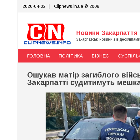
Skip
2026-04-02
|
Clipnews.in.ua © 2008
to
content
Новини Закарпаття
Закарпатські новини з відеокліпам
ГОЛОВНА
ПОЛІТИКА
БІЗНЕС
СУСПІЛЬ
Ошукав матір загиблого війс
Закарпатті судитимуть мешк