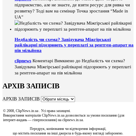
підприємство, але не знаєте, де взяти ресурс для ривка чи
розвитку? Тоді вам на семінар Точка зростання “Made in
UA”
Недбалість чи схема? Завідувача Міжгірської
райлікарні підозрюють у переплаті за рентген-апарат на
пів мільйона
clipnews
Коментарі Вимкнено
до Недбалість чи схема?
Завідувача Міжгірської райлікарні підозрюють у переплаті
за рентген-апарат на пів мільйона
АРХІВ ЗАПИСІВ
АРХІВ ЗАПИСІВ
© 2008, ClipNews.in.ua . Усі права захищені.
Використання матеріалів ClipNews.in.ua дозволяється за умови посилання (для
інтернет-видань — гіперпосилання) на clipnews.in.ua.
Передрук, копіювання чи відтворення інформації,
що містить посилання на інші джерела в будь-якому вигляді заборонено.