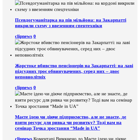
Псевдогуманітарка на пів мільйона: на Закарпатті
викрили схему з ввезенням спецтехніки
clipnews
0
Жорстоке вбивство пенсіонерів на Закарпатті: на лаві
підсудних троє обвинувачених, серед них – двоє
неповнолітніх
clipnews
0
Маєте ідею чи діюче підприємство, але не знаєте, де
взяти ресурс для ривка чи розвитку? Тоді вам на
семінар Точка зростання “Made in UA”
clipnews
Коментарі Вимкнено
до Маєте ідею чи діюче