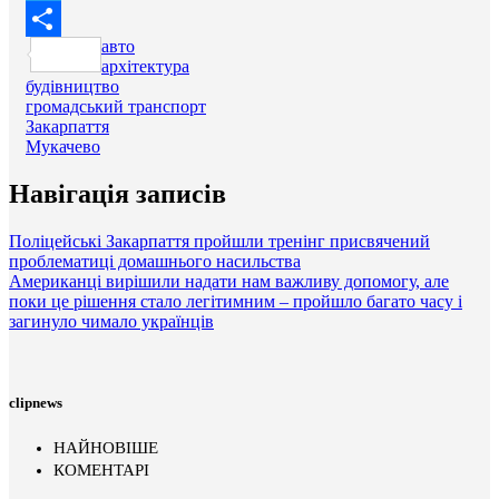
Twitter
авто
Поділитися
архітектура
будівництво
громадський транспорт
Закарпаття
Мукачево
Навігація записів
Поліцейські Закарпаття пройшли тренінг присвячений
проблематиці домашнього насильства
Американці вирішили надати нам важливу допомогу, але
поки це рішення стало легітимним – пройшло багато часу і
загинуло чимало українців
clipnews
НАЙНОВІШЕ
КОМЕНТАРІ