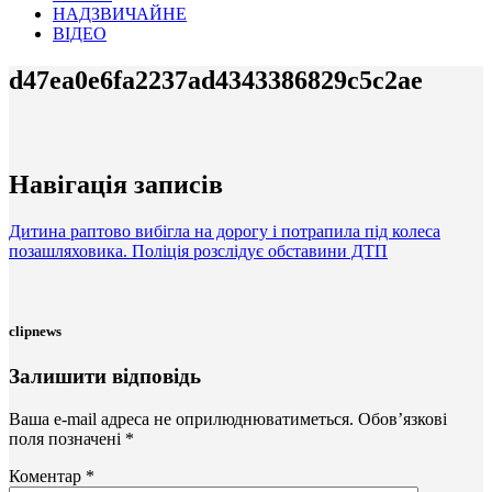
НАДЗВИЧАЙНЕ
ВІДЕО
d47ea0e6fa2237ad4343386829c5c2ae
Навігація записів
Дитина раптово вибігла на дорогу і потрапила під колеса
позашляховика. Поліція розслідує обставини ДТП
clipnews
Залишити відповідь
Ваша e-mail адреса не оприлюднюватиметься.
Обов’язкові
поля позначені
*
Коментар
*