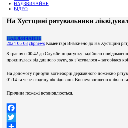
НАДЗВИЧАЙНЕ
ВІДЕО
На Хустщині рятувальники ліквідувал
НАДЗВИЧАЙНЕ
2024-05-08
clipnews
Коментарі Вимкнено
до На Хустщині рят
8 травня о 00:42 до Служби порятунку надійшло повідомленн
прокинулася від дивного звуку, як з’ясувалося – загорілася к
На допомогу прибули вогнеборці державного пожежно-рятувал
01:14 та через годину ліквідовано. Вогнем знищено крівлю т
Причина пожежі встановлюється.
Facebook
Twitter