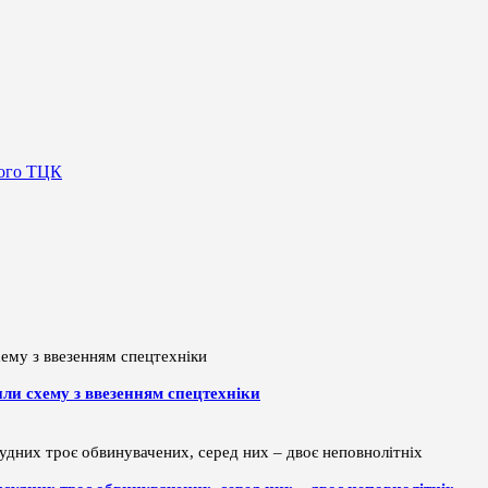
кого ТЦК
или схему з ввезенням спецтехніки