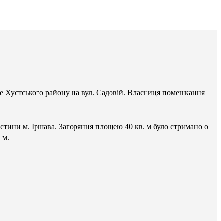
ге Хустського району на вул. Садовій. Власниця помешкання
стини м. Іршава. Загоряння площею 40 кв. м було стримано о
 м.