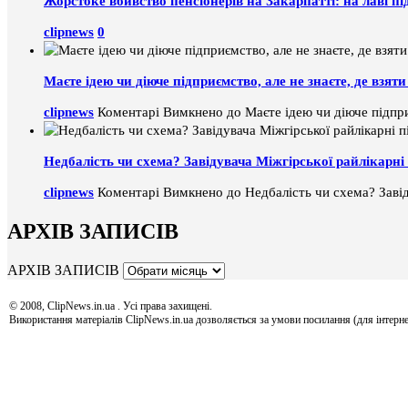
Жорстоке вбивство пенсіонерів на Закарпатті: на лаві пі
clipnews
0
Маєте ідею чи діюче підприємство, але не знаєте, де взя
clipnews
Коментарі Вимкнено
до Маєте ідею чи діюче підпри
Недбалість чи схема? Завідувача Міжгірської райлікарні 
clipnews
Коментарі Вимкнено
до Недбалість чи схема? Завід
АРХІВ ЗАПИСІВ
АРХІВ ЗАПИСІВ
© 2008, ClipNews.in.ua . Усі права захищені.
Використання матеріалів ClipNews.in.ua дозволяється за умови посилання (для інтерне