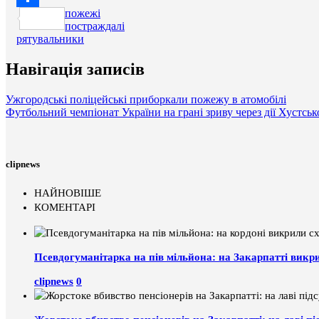
пожежі
Поділитися
постраждалі
рятувальники
Навігація записів
Ужгородські поліцейські приборкали пожежу в атомобілі
Футбольний чемпіонат України на грані зриву через дії Хустсь
clipnews
НАЙНОВІШЕ
КОМЕНТАРІ
Псевдогуманітарка на пів мільйона: на Закарпатті викр
clipnews
0