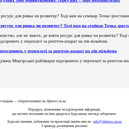
дсудних троє обвинувачених, серед них – двоє неповнолітніх
ти ресурс для ривка чи розвитку? Тоді вам на семінар Точка зрос
ємство, але не знаєте, де взяти ресурс для ривка чи розвитку? Тод
підозрюють у переплаті за рентген-апарат на пів мільйона
увача Міжгірської райлікарні підозрюють у переплаті за рентген-апа
т-видань — гіперпосилання) на clipnews.in.ua.
Передрук, копіювання чи відтворення інформації,
що містить посилання на інші джерела в будь-якому вигляді заборонено.
Будь-які питання, побажання чи пропозиції пишіть нам на :
info@clipnews.in.ua
З приводу розміщення реклами: