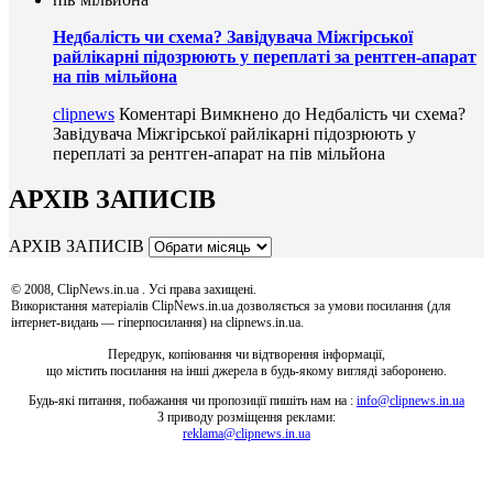
Недбалість чи схема? Завідувача Міжгірської
райлікарні підозрюють у переплаті за рентген-апарат
на пів мільйона
clipnews
Коментарі Вимкнено
до Недбалість чи схема?
Завідувача Міжгірської райлікарні підозрюють у
переплаті за рентген-апарат на пів мільйона
АРХІВ ЗАПИСІВ
АРХІВ ЗАПИСІВ
© 2008, ClipNews.in.ua . Усі права захищені.
Використання матеріалів ClipNews.in.ua дозволяється за умови посилання (для
інтернет-видань — гіперпосилання) на clipnews.in.ua.
Передрук, копіювання чи відтворення інформації,
що містить посилання на інші джерела в будь-якому вигляді заборонено.
Будь-які питання, побажання чи пропозиції пишіть нам на :
info@clipnews.in.ua
З приводу розміщення реклами:
reklama@clipnews.in.ua
clipnews.in.ua © 2008