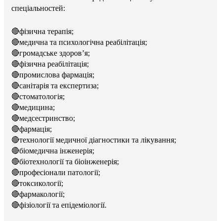
спеціальностей:
🔴фізична терапія;
🔴медична та психологічна реабілітація;
🔴громадське здоров’я;
🔴фізична реабілітація;
🔴промислова фармація;
🔴санітарія та експертиза;
🔴стоматологія;
🔴медицина;
🔴медсестринство;
🔴фармація;
🔴технології медичної діагностики та лікування;
🔴біомедична інженерія;
🔴біотехнології та біоінженерія;
🔴професіонали патології;
🔴токсикології;
🔴фармакології;
🔴фізіології та епідеміології.