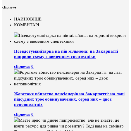
clipnews
НАЙНОВІШЕ
КОМЕНТАРІ
Псевдогуманітарка на пів мільйона: на Закарпатті
викрили схему з ввезенням спецтехніки
clipnews
0
Жорстоке вбивство пенсіонерів на Закарпатті: на лаві
підсудних троє обвинувачених, серед них – двоє
неповнолітніх
clipnews
0