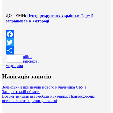
ДО ТЕМИ:
Центр рекрутингу української армії
запрацював в Ужгороді
Facebook
Twitter
війна
Поділитися
військові
медицина
Навігація записів
Зеленський призначив нового начальника СБУ в
Закарпатській області
Вогонь знищив автомобіль мукачівця. Правоохоронці
встановлюють причину пожежі