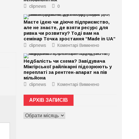
clipnews
0
Маєте ідею чи діюче підприємство,
але не знаєте, де взяти ресурс для
ривка чи розвитку? Тоді вам на
семінар Точка зростання “Made in UA”
до
clipnews
Коментарі Вимкнено
Маєте
ідею
чи
Недбалість чи схема? Завідувача
діюче
Міжгірської райлікарні підозрюють у
підприємство,
але
переплаті за рентген-апарат на пів
не
мільйона
знаєте,
де
до
clipnews
Коментарі Вимкнено
взяти
Недбалість
ресурс
чи
для
схема?
АРХІВ ЗАПИСІВ
ривка
Завідувача
чи
Міжгірської
розвитку?
райлікарні
АРХІВ
Тоді
підозрюють
вам
у
ЗАПИСІВ
на
переплаті
семінар
за
Точка
рентген-
зростання
апарат