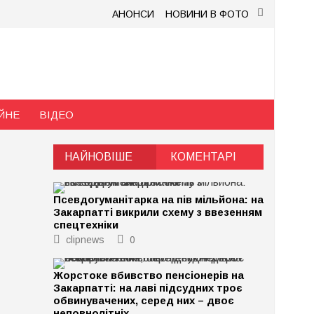
АНОНСИ
НОВИНИ В ФОТО
ЙНЕ
ВІДЕО
НАЙНОВІШЕ
КОМЕНТАРІ
Псевдогуманітарка на пів мільйона: на
Закарпатті викрили схему з ввезенням
спецтехніки
clipnews
0
Жорстоке вбивство пенсіонерів на
Закарпатті: на лаві підсудних троє
обвинувачених, серед них – двоє
неповнолітніх