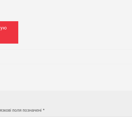
ную
язкові поля позначені
*