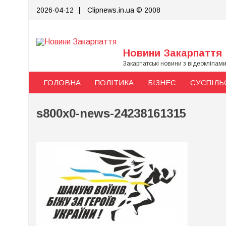
Skip
2026-04-12
|
Clipnews.in.ua © 2008
to
content
Новини Закарпаття
Закарпатські новини з відеокліпам
ГОЛОВНА
ПОЛІТИКА
БІЗНЕС
СУСПІЛЬ
s800x0-news-24238161315