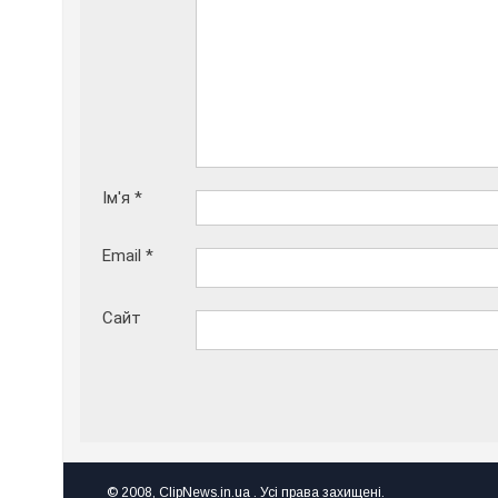
Ім'я
*
Email
*
Сайт
© 2008, ClipNews.in.ua . Усі права захищені.