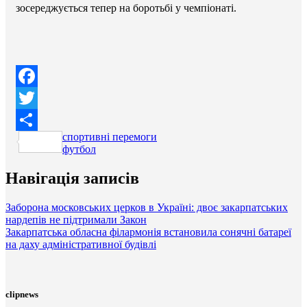
зосереджується тепер на боротьбі у чемпіонаті.
Facebook
Twitter
спортивні перемоги
Поділитися
футбол
Навігація записів
Заборона московських церков в Україні: двоє закарпатських
нардепів не підтримали Закон
Закарпатська обласна філармонія встановила сонячні батареї
на даху адміністративної будівлі
clipnews