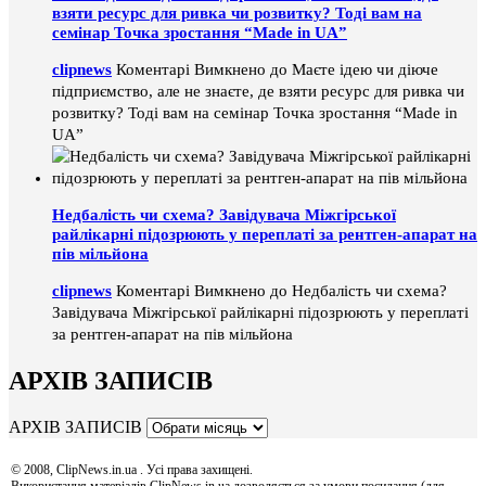
взяти ресурс для ривка чи розвитку? Тоді вам на
семінар Точка зростання “Made in UA”
clipnews
Коментарі Вимкнено
до Маєте ідею чи діюче
підприємство, але не знаєте, де взяти ресурс для ривка чи
розвитку? Тоді вам на семінар Точка зростання “Made in
UA”
Недбалість чи схема? Завідувача Міжгірської
райлікарні підозрюють у переплаті за рентген-апарат на
пів мільйона
clipnews
Коментарі Вимкнено
до Недбалість чи схема?
Завідувача Міжгірської райлікарні підозрюють у переплаті
за рентген-апарат на пів мільйона
АРХІВ ЗАПИСІВ
АРХІВ ЗАПИСІВ
© 2008, ClipNews.in.ua . Усі права захищені.
Використання матеріалів ClipNews.in.ua дозволяється за умови посилання (для