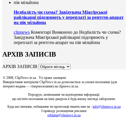
Недбалість чи схема? Завідувача Міжгірської
райлікарні підозрюють у переплаті за рентген-апарат
на пів мільйона
clipnews
Коментарі Вимкнено
до Недбалість чи схема?
Завідувача Міжгірської райлікарні підозрюють у
переплаті за рентген-апарат на пів мільйона
АРХІВ ЗАПИСІВ
АРХІВ ЗАПИСІВ
© 2008, ClipNews.in.ua . Усі права захищені.
Використання матеріалів ClipNews.in.ua дозволяється за умови посилання (для
інтернет-видань — гіперпосилання) на clipnews.in.ua.
Передрук, копіювання чи відтворення інформації,
що містить посилання на інші джерела в будь-якому вигляді заборонено.
Будь-які питання, побажання чи пропозиції пишіть нам на :
info@clipnews.in.ua
З приводу розміщення реклами:
reklama@clipnews.in.ua
clipnews.in.ua © 2008