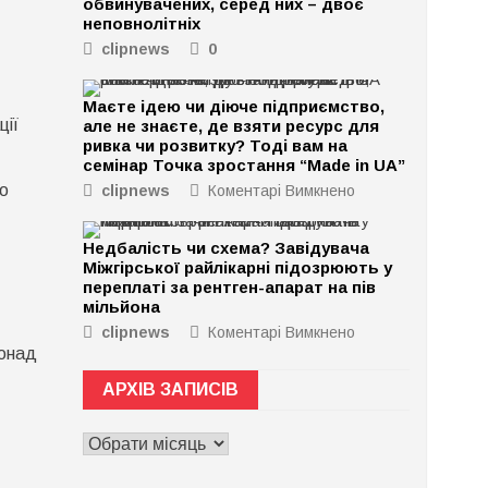
обвинувачених, серед них – двоє
неповнолітніх
clipnews
0
Маєте ідею чи діюче підприємство,
ції
але не знаєте, де взяти ресурс для
ривка чи розвитку? Тоді вам на
семінар Точка зростання “Made in UA”
бо
clipnews
Коментарі Вимкнено
до
Маєте
ідею
Недбалість чи схема? Завідувача
чи
Міжгірської райлікарні підозрюють у
діюче
переплаті за рентген-апарат на пів
підприємство,
мільйона
але
clipnews
Коментарі Вимкнено
до
не
понад
Недбалість
знаєте,
чи
де
АРХІВ ЗАПИСІВ
схема?
взяти
Завідувача
ресурс
АРХІВ
Міжгірської
для
ЗАПИСІВ
райлікарні
ривка
підозрюють