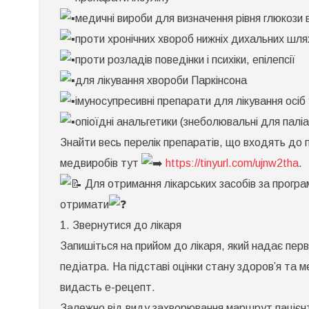
медичні вироби для визначення рівня глюкози в
проти хронічних хвороб нижніх дихальних шлях
проти розладів поведінки і психіки, епілепсії
для лікування хвороби Паркінсона
імуносупресивні препарати для лікування осіб
опіоїдні анальгетики (знеболювальні для паліа
Знайти весь перелік препаратів, що входять до пр
медвиробів тут
https://tinyurl.com/ujnw2tha
.
Для отримання лікарських засобів за програм
отримати
1. Звернутися до лікаря
Запишіться на прийом до лікаря, який надає пер
педіатра. На підставі оцінки стану здоров’я та м
видасть е-рецепт.
Залежно від виду захворювання маршрут пацієнт