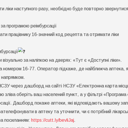
ти ліки наступного разу, необхідно буде повторно звернутис
 за програмою реімбурсації
вати працівнику 16-значний код рецепта та отримати ліки
мбурсації
и візуально за наліпкою на дверях: «Тут є «Доступні ліки».
 номером 16-77. Оператор підкаже, де найближча аптека, 
м напрямком.
 НСЗУ через дашборд на сайті НСЗУ «Електронна карта місц
ню зліва оберіть ваш населений пункт, а у фільтрі «Програма 
сації. Дашборд покаже аптеки, які відповідають вашому зап
телефонувати в аптеку та уточнити, чи є потрібний лікарсь
за посиланням:
https://cutt.ly/bevliJaj
.