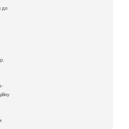
я до
р.
е-
ційну
и