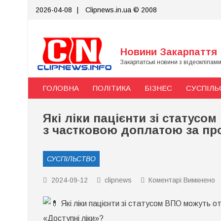
Skip
2026-04-08
|
Clipnews.in.ua © 2008
to
content
Новини Закарпаття
Закарпатські новини з відеокліпам
ГОЛОВНА
ПОЛІТИКА
БІЗНЕС
СУСПІЛЬ
Які ліки пацієнти зі статус
з частковою доплатою за пр
СУСПІЛЬСТВО
д
2024-09-12
clipnews
Коментарі Вимкнено
Я
л
Які ліки пацієнти зі статусом ВПО можуть 
п
зі
«Доступні ліки»?
с