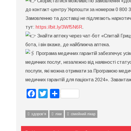
Скористатися можливістю замовлення «Дост
до контакт-центру Укрпошти за номером 0 800 30
Замовленню та доставці не підлягають наркотичні
тут:
https://bit.ly/3Wf5N6R
.
Знайти аптеку через чат-бот «Спитай Гри
бота, і він вкаже, де найближча аптека.
Програма медичних гарантій забезпечує усі
медичних послуг, незалежно від наявності стату
послуги, які можна отримати за Програмою медичн
медичних гарантій для пацієнта 2024». Заванта
Facebook
Twitter
Поділитися
здоров'я
ліки
сімейний лікар
Навігація