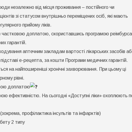
ПО
сюди незалежно від місця проживання – постійного чи
ожуть
тримати
ієнтів зі статусом внутрішньо переміщених осіб, які мають
езоплатно
бо
гулярного прийому ліків.
астковою
з частковою доплатою, скориставшись програмою реімбурса
оплатою
а
их гарантій.
рограмою
Доступні
кодування аптечним закладам вартості лікарських засобів а
іки»?
 підставі е-рецепта, за кошти Програми медичних гарантій.
ься на найпоширеніші хронічні захворювання. При цьому ці
ному рівні.
овою доплатою
еною ефективністю. На сьогодні «Доступні ліки» охоплюють 
зокрема, профілактика інсультів та інфарктів)
абету 2 типу