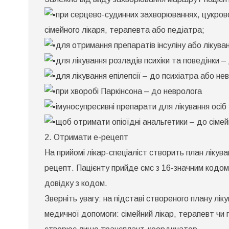
при серцево-судинних захворюваннях, цукровом
сімейного лікаря, терапевта або педіатра;
для отримання препаратів інсуліну або лікув
для лікування розладів психіки та поведінки –
для лікування епілепсії – до психіатра або не
при хворобі Паркінсона – до невролога
імуносупресивні препарати для лікування осі
щоб отримати опіоїдні анальгетики – до сімей
2. Отримати е-рецепт
На прийомі лікар-спеціаліст створить план лікув
рецепт. Пацієнту прийде смс з 16-значним кодо
довідку з кодом.
Зверніть увагу: на підставі створеного плану лі
медичної допомоги: сімейний лікар, терапевт чи