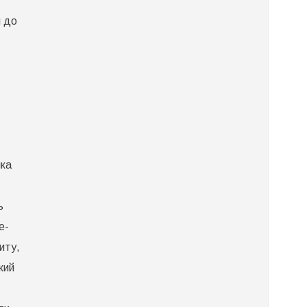
я до
яка
ь
е-
иту,
кий