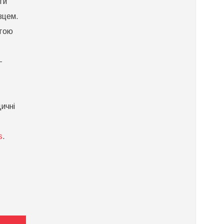
ти
вцем.
штою
-
ичні
s
.