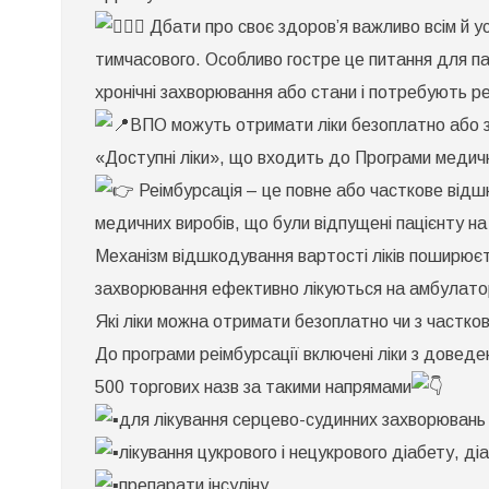
В
Дбати про своє здоров’я важливо всім й у
м
о
тимчасового. Особливо гостре це питання для пац
б
а
хронічні захворювання або стани і потребують ре
з
ч
ВПО можуть отримати ліки безоплатно або 
д
з
«Доступні ліки», що входить до Програми медичн
п
«
Реімбурсація – це повне або часткове відш
л
медичних виробів, що були відпущені пацієнту на
Механізм відшкодування вартості ліків поширюєт
захворювання ефективно лікуються на амбулатор
Які ліки можна отримати безоплатно чи з частк
До програми реімбурсації включені ліки з довед
500 торгових назв за такими напрямами
для лікування серцево-судинних захворювань (
лікування цукрового і нецукрового діабету, ді
препарати інсуліну