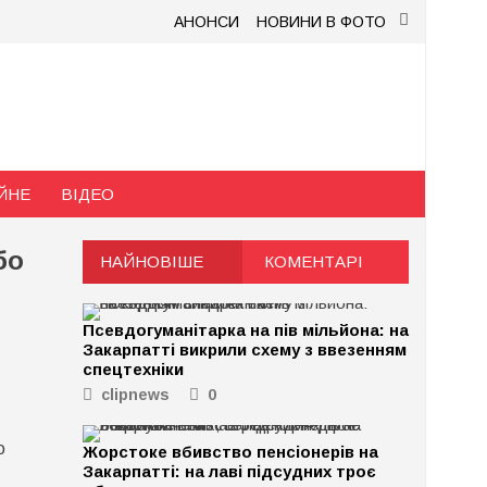
АНОНСИ
НОВИНИ В ФОТО
ЙНЕ
ВІДЕО
бо
НАЙНОВІШЕ
КОМЕНТАРІ
Псевдогуманітарка на пів мільйона: на
Закарпатті викрили схему з ввезенням
спецтехніки
clipnews
0
ю
Жорстоке вбивство пенсіонерів на
Закарпатті: на лаві підсудних троє