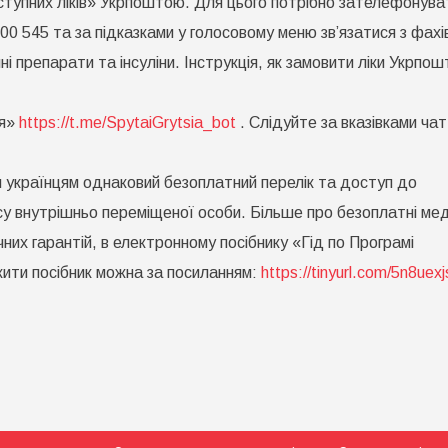
упних ліків» Укрпоштою. Для цього потрібно зателефонува
0 545 та за підказками у голосовому меню зв’язатися з фахі
 препарати та інсуліни. Інструкція, як замовити ліки Укрпо
ця»
https://t.me/SpytaiGrytsia_bot
. Слідуйте за вказівками чат
м українцям однаковий безоплатний перелік та доступ до
су внутрішньо переміщеної особи. Більше про безоплатні мед
их гарантій, в електронному посібнику «Гід по Програмі
жити посібник можна за посиланням:
https://tinyurl.com/5n8uexj