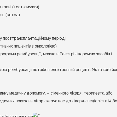
 крові (тест-смужки)
ів (астма)
 у посттрансплантаційному періоді
тивних пацієнтів з онкологією)
ограми реімбурсації, можна в Реєстрі лікарських засобів і
ою реімбурсації потрібен електронний рецепт. Як і в кого йо
винну медичну допомогу, – сімейного лікаря, терапевта або
едичних показань лікар скерує вас до лікаря-спеціаліста і/аб
а буде різнитися