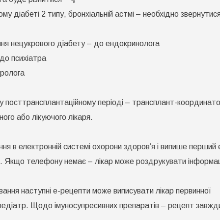
у діабеті 2 типу, бронхіальній астмі – необхідно звернутис
ання нецукрового діабету – до ендокринолога
 до психіатра
вролога
б у посттрансплантаційному періоді – трансплант-координато
ного або лікуючого лікаря.
ання в електронній системі охорони здоров’я і випише перший 
м. Якщо телефону немає – лікар може роздрукувати інформа
кування наступні е-рецепти може виписувати лікар первинної
 педіатр. Щодо імуносупресивних препаратів – рецепт завжд