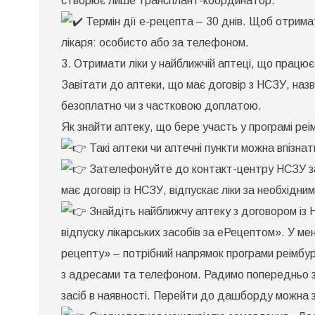
створює лише трансплант-координатор.
Термін дії е-рецепта – 30 днів. Щоб отрима
лікаря: особисто або за телефоном.
3. Отримати ліки у найближчій аптеці, що працює
Завітати до аптеки, що має договір з НСЗУ, наз
безоплатно чи з частковою доплатою.
Як знайти аптеку, що бере участь у програмі реі
Такі аптеки чи аптечні пункти можна впізнат
Зателефонуйте до контакт-центру НСЗУ за
має договір із НСЗУ, відпускає ліки за необхідни
Знайдіть найближчу аптеку з договором із
відпуску лікарських засобів за еРецептом». У ме
рецепту» – потрібний напрямок програми реімбур
з адресами та телефоном. Радимо попередньо за
засіб в наявності. Перейти до дашборду можна 