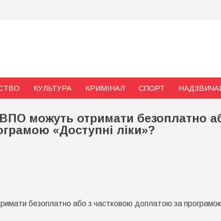
и
СТВО
КУЛЬТУРА
КРИМІНАЛ
СПОРТ
НАДЗВИЧА
ом ВПО можуть отримати безоплатно а
ограмою «Доступні ліки»?
о
кі
іки
отримати безоплатно або з частковою доплатою за програмо
ацієнти
татусом