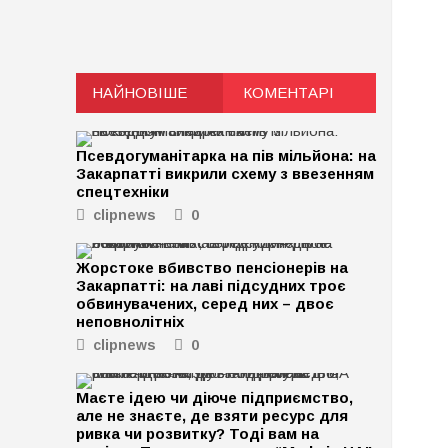
НАЙНОВІШЕ
КОМЕНТАРІ
Псевдогуманітарка на пів мільйона: на
Закарпатті викрили схему з ввезенням
спецтехніки
clipnews
0
Жорстоке вбивство пенсіонерів на
Закарпатті: на лаві підсудних троє
обвинувачених, серед них – двоє
неповнолітніх
clipnews
0
Маєте ідею чи діюче підприємство,
але не знаєте, де взяти ресурс для
ривка чи розвитку? Тоді вам на