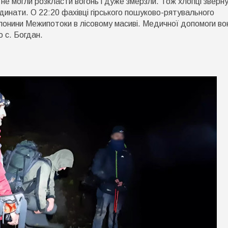
и не могли розкласти вогонь і дуже змерзли. Тож хлопці зверн
рдинати. О 22:20 фахівці гірського пошуково-рятувального
олонини Межипотоки в лісовому масиві. Медичної допомоги во
 с. Богдан.