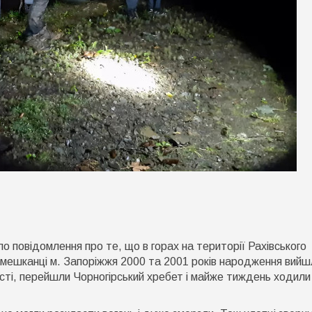
о
ахівські
ятувальники
о повідомлення про те, що в горах на території Рахівського
рийшли
а
, мешканці м. Запоріжжя 2000 та 2001 років народження вийш
опомогу
асті, перейшли Чорногірський хребет і майже тиждень ходили
вом
аблукалим
уристам