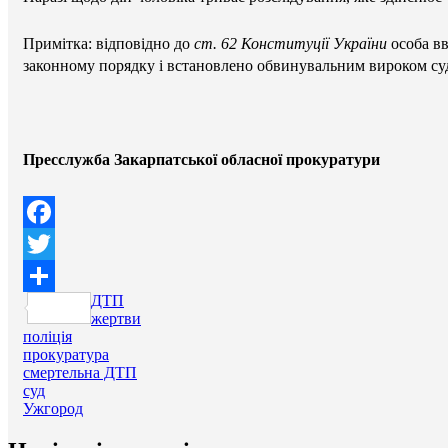
Примітка: відповідно до
ст. 62 Конституції України
особа вв
законному порядку і встановлено обвинувальним вироком су
Пресслужба Закарпатської обласної прокуратури
Facebook
Twitter
ДТП
Поділитися
жертви
поліція
прокуратура
смертельна ДТП
суд
Ужгород