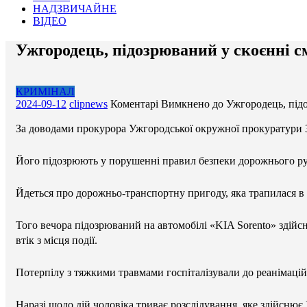
НАДЗВИЧАЙНЕ
ВІДЕО
Ужгородець, підозрюваний у скоєнні с
КРИМІНАЛ
2024-09-12
clipnews
Коментарі Вимкнено
до Ужгородець, підо
За доводами прокурора Ужгородської окружної прокуратури 3
Його підозрюють у порушенні правил безпеки дорожнього руху
Йдеться про дорожньо-транспортну пригоду, яка трапилася в 
Того вечора підозрюваний на автомобілі «KIA Sorento» здійс
втік з місця події.
Потерпілу з тяжкими травмами госпіталізували до реанімаційн
Наразі щодо дій чоловіка триває розслідування, яке здійснює