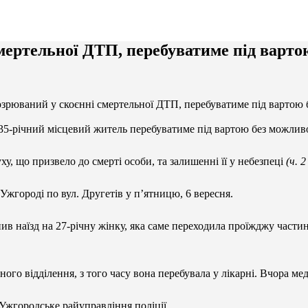
мертельної ДТП, перебуватиме під вартою
зрюваний у скоєнні смертельної ДТП, перебуватиме під вартою б
5-річний місцевий житель перебуватиме під вартою без можливос
, що призвело до смерті особи, та залишенні її у небезпеці
(ч. 
Ужгороді по вул. Другетів у пʼятницю, 6 вересня.
нив наїзд на 27-річну жінку, яка саме переходила проїжджу част
ого відділення, з того часу вона перебувала у лікарні. Вчора м
 Ужгородське райуправління поліції.