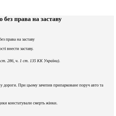
 без права на заставу
ез права на заставу
ті внести заставу.
2 ст. 286, ч. 1 ст. 135 КК України)
.
ину дороги. При цьому зачепив припарковане поруч авто та
едики констатували смерть жінки.