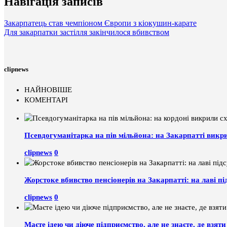
Навігація записів
Закарпатець став чемпіоном Європи з кіокушин-карате
Для закарпатки застілля закінчилося вбивством
clipnews
НАЙНОВІШЕ
КОМЕНТАРІ
Псевдогуманітарка на пів мільйона: на Закарпатті викр
clipnews
0
Жорстоке вбивство пенсіонерів на Закарпатті: на лаві пі
clipnews
0
Маєте ідею чи діюче підприємство, але не знаєте, де взя