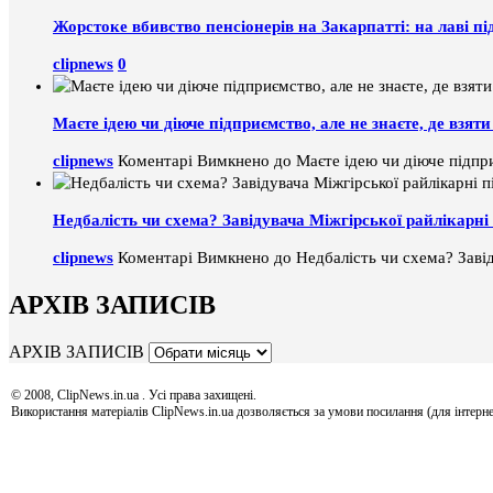
Жорстоке вбивство пенсіонерів на Закарпатті: на лаві пі
clipnews
0
Маєте ідею чи діюче підприємство, але не знаєте, де взя
clipnews
Коментарі Вимкнено
до Маєте ідею чи діюче підпри
Недбалість чи схема? Завідувача Міжгірської райлікарні 
clipnews
Коментарі Вимкнено
до Недбалість чи схема? Завід
АРХІВ ЗАПИСІВ
АРХІВ ЗАПИСІВ
© 2008, ClipNews.in.ua . Усі права захищені.
Використання матеріалів ClipNews.in.ua дозволяється за умови посилання (для інтерне