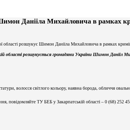
Шимон Данііла Михайловича в рамках к
ої області розшукує Шимон Данііла Михайловича в рамках кримі
й області розшукується громадяни України Шимон Данііл Миха
 статури, волосся світлого кольору, наявна борода, обличчя оваль
я, повідомляйте ТУ БЕБ у Закарпатській області – 0 (68) 252 45