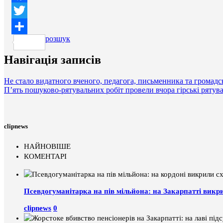
Facebook
Twitter
розшук
Поділитися
Навігація записів
Не стало видатного вченого, педагога, письменника та громадс
П’ять пошуково-рятувальних робіт провели вчора гірські ряту
clipnews
НАЙНОВІШЕ
КОМЕНТАРІ
Псевдогуманітарка на пів мільйона: на Закарпатті викр
clipnews
0