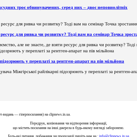
дсудних троє обвинувачених, серед них – двоє неповнолітніх
ти ресурс для ривка чи розвитку? Тоді вам на семінар Точка зрос
ємство, але не знаєте, де взяти ресурс для ривка чи розвитку? Тод
підозрюють у переплаті за рентген-апарат на пів мільйона
увача Міжгірської райлікарні підозрюють у переплаті за рентген-апа
т-видань — гіперпосилання) на clipnews.in.ua.
Передрук, копіювання чи відтворення інформації,
що містить посилання на інші джерела в будь-якому вигляді заборонено.
Будь-які питання, побажання чи пропозиції пишіть нам на :
info@clipnews.in.ua