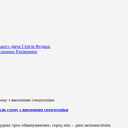
ького діяча Сергія Федаки
вальники Рахівщини
или схему з ввезенням спецтехніки