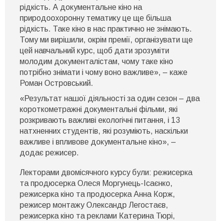
рідкість. А документальне кіно на
природоохоронну тематику це ще більша
рідкість. Таке кіно в нас практично не знімають.
Тому ми вирішили, окрім премії, організувати ще
цей навчальний курс, щоб дати зрозуміти
молодим документалістам, чому таке кіно
потрібно знімати і чому воно важливе», – каже
Роман Островський.
«Результат нашої діяльності за один сезон – два
короткометражні документальні фільми, які
розкривають важливі екологічні питання, і 13
натхненних студентів, які розуміють, наскільки
важливе і впливове документальне кіно», –
додає режисер.
Лекторами двомісячного курсу були: режисерка
та продюсерка Олеся Моргунець-Ісаєнко,
режисерка кіно та продюсерка Анна Корж,
режисер монтажу Олександр Легостаєв,
режисерка кіно та реклами Катерина Тюрі,