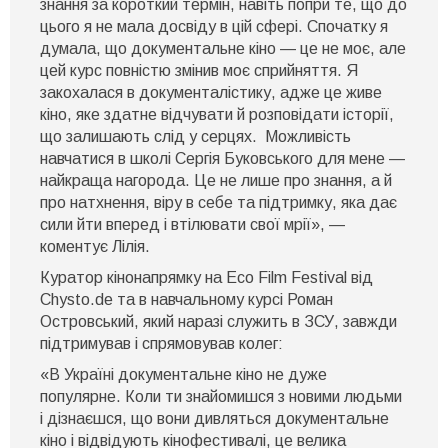
знання за короткий термін, навіть попри те, що до
цього я не мала досвіду в цій сфері. Спочатку я
думала, що документальне кіно — це не моє, але
цей курс повністю змінив моє сприйняття. Я
закохалася в документалістику, адже це живе
кіно, яке здатне відчувати й розповідати історії,
що залишають слід у серцях. Можливість
навчатися в школі Сергія Буковського для мене —
найкраща нагорода. Це не лише про знання, а й
про натхнення, віру в себе та підтримку, яка дає
сили йти вперед і втілювати свої мрії», —
коментує Лілія.
Куратор кінонапрямку на Eco Film Festival від
Chysto.de та в навчальному курсі Роман
Островський, який наразі служить в ЗСУ, завжди
підтримував і спрямовував колег:
«В Україні документальне кіно не дуже
популярне. Коли ти знайомишся з новими людьми
і дізнаєшся, що вони дивляться документальне
кіно і відвідують кінофестивалі, це велика