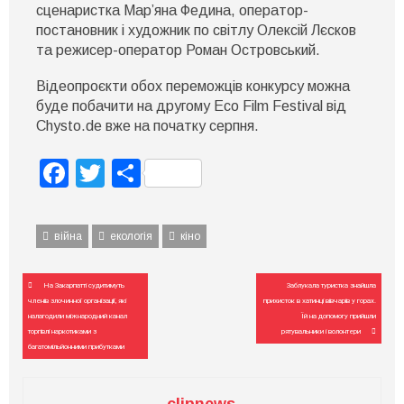
сценаристка Мар’яна Федина, оператор-
постановник і художник по світлу Олексій Лєсков
та режисер-оператор Роман Островський.
Відеопроєкти обох переможців конкурсу можна
буде побачити на другому Eco Film Festival від
Chysto.de вже на початку серпня.
Facebook
Twitter
Поділитися
війна
екологія
кіно
Навігація
На Закарпатті судитимуть
Заблукала туристка знайшла
записів
членів злочинної організації, які
прихисток в хатинці вівчарів у горах.
налагодили міжнародний канал
Їй на допомогу прийшли
торгівлі наркотиками з
рятувальники і волонтери
багатомільйонними прибутками