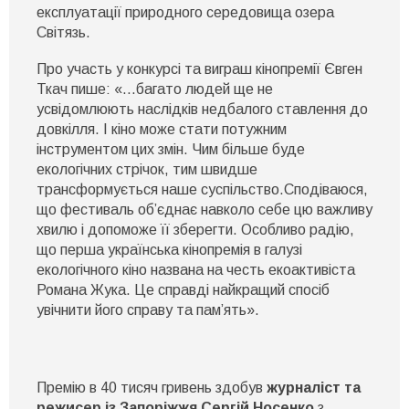
експлуатації природного середовища озера
Світязь.
Про участь у конкурсі та виграш кінопремії Євген
Ткач пише: «…багато людей ще не
усвідомлюють наслідків недбалого ставлення до
довкілля. І кіно може стати потужним
інструментом цих змін. Чим більше буде
екологічних стрічок, тим швидше
трансформується наше суспільство.Сподіваюся,
що фестиваль об’єднає навколо себе цю важливу
хвилю і допоможе її зберегти. Особливо радію,
що перша українська кінопремія в галузі
екологічного кіно названа на честь екоактивіста
Романа Жука. Це справді найкращий спосіб
увічнити його справу та пам’ять».
Премію в 40 тисяч гривень здобув
журналіст та
режисер із Запоріжжя Сергій Носенко
з