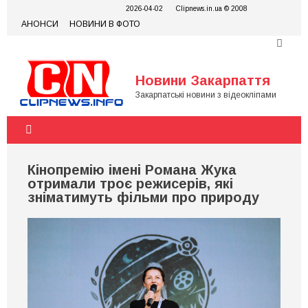
Skip
2026-04-02
Clipnews.in.ua © 2008
to
АНОНСИ
НОВИНИ В ФОТО
content
Новини Закарпаття
Закарпатські новини з відеокліпами
Кінопремію імені Романа Жука
отримали троє режисерів, які
зніматимуть фільми про природу