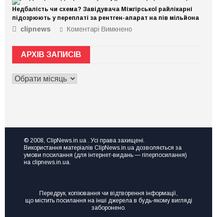
ідею
Недбалість чи схема? Завідувача Міжгірської райлікарні
чи
підозрюють у переплаті за рентген-апарат на пів мільйона
діюче
clipnews
Коментарі Вимкнено
до
підприємство,
Недбалість
але
чи
не
АРХІВ ЗАПИСІВ
схема?
знаєте,
Завідувача
де
АРХІВ
Міжгірської
взяти
ЗАПИСІВ
райлікарні
ресурс
підозрюють
для
у
ривка
переплаті
чи
за
розвитку?
рентген-
Тоді
© 2008, ClipNews.in.ua . Усі права захищені.
апарат
Використання матеріалів ClipNews.in.ua дозволяється за
вам
на
умови посилання (для інтернет-видань — гіперпосилання)
на
на clipnews.in.ua.
пів
семінар
мільйона
Точка
зростання
Передрук, копіювання чи відтворення інформації,
“Made
що містить посилання на інші джерела в будь-якому вигляді
in
заборонено.
UA”