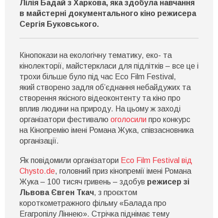
Лілія Бадай з Харкова, яка здобула навчання
в майстерні документального кіно режисера
Сергія Буковського.
Кінопокази на екологічну тематику, еко- та
кінолекторії, майстеркласи для підлітків – все це і
трохи більше було під час Eco Film Festival,
який створено задля об’єднання небайдужих та
створення якісного відеоконтенту та кіно про
вплив людини на природу. На цьому ж заході
організатори фестивалю
оголосили
про конкурс
на Кінопремію імені Романа Жука, співзасновника
організації.
Як повідомили організатори
Eco Film Festival від
Chysto.de
, головний приз кінопремії імені Романа
Жука – 100 тисяч гривень – здобув
режисер зі
Львова Євген Ткач
, з проєктом
короткометражного фільму «Балада про
Егагропілу Ліннею». Стрічка піднімає тему