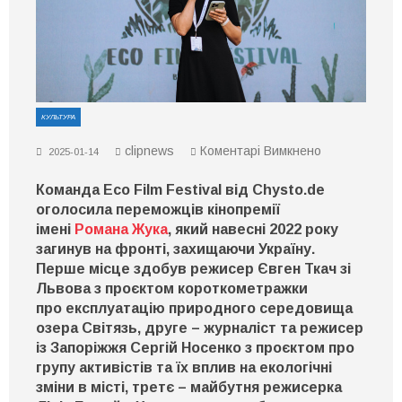
КУЛЬТУРА
до
clipnews
Коментарі Вимкнено
2025-01-14
Кінопремію
імені
Команда Eco Film Festival від Chysto.de
Романа
Жука
оголосила переможців кінопремії
отримали
імені
Романа Жука
, який навесні
2022
року
троє
загинув на фронті, захищаючи Україну.
режисерів,
які
Перше місце здобув режисер Євген Ткач зі
зніматимуть
Львова з проєктом короткометражки
фільми
про експлуатацію природного середовища
про
природу
озера Світязь, друге – журналіст та режисер
із Запоріжжя Сергій Носенко з проєктом про
групу активістів та їх вплив на екологічні
зміни в місті, третє – майбутня режисерка