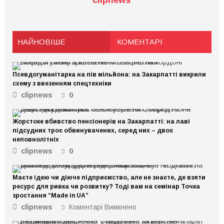
clipnews
НАЙНОВІШЕ
КОМЕНТАРІ
Псевдогуманітарка на пів мільйона: на Закарпатті викрили
схему з ввезенням спецтехніки
clipnews
0
Жорстоке вбивство пенсіонерів на Закарпатті: на лаві
підсудних троє обвинувачених, серед них – двоє
неповнолітніх
clipnews
0
Маєте ідею чи діюче підприємство, але не знаєте, де взяти
ресурс для ривка чи розвитку? Тоді вам на семінар Точка
зростання “Made in UA”
clipnews
Коментарі Вимкнено
до
Маєте