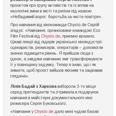
проєктом про групу активістів та їх вплив на
екологічні зміни в місті та регіоні під назвою
«НеВидимий ворог: боротьба за чисте повітря».
Про навчання від кінокоманди Chysto.de Сергій
згадує: «Навчання, організоване командою Eco
Film Festival від
Chysto.de
, приємно вразило.
Цікаві лекції від лідерів української кіноіндустрії:
сценаристів, режисерів, операторів – допомогли
значно підвищити рівень. Я прийшов сюди з
ідеєю, а завдяки навчанню зміг трансформувати
її у повноцінну задумку. Тепер я знаю, що і як
знімати, щоб проєкт вийшов якісним та зацікавив
глядача».
Лілія Бадай з Харкова
виборола 3-тє місце
серед претендентів та отримала в подарунок
навчання в майстерні документального кіно
режисера Сергія Буковського.
«Навчання у
Chysto.de
дало мені чудові базові