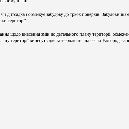
альному плані.
чи дитсадка і обмежує забудову до трьох поверхів. Забудовника
ки території.
ухання щодо внесення змін до детального плану території, обмеж
ану території винесуть для затвердження на сесію Ужгородської 