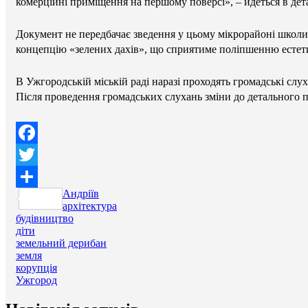
комерційні приміщення на першому поверсі», – йдеться в дет
Документ не передбачає зведення у цьому мікрорайоні школи 
концепцію «зелених дахів», що сприятиме поліпшенню естети
В Ужгородській міській раді наразі проходять громадські сл
Після проведення громадських слухань зміни до детального пл
Facebook
Twitter
Андріїв
Поділитися
архітектура
будівництво
діти
земельний дерибан
земля
корупція
Ужгород