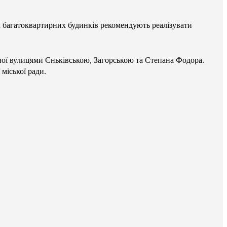
м багатоквартирних будинків рекомендують реалізувати
еної вулицями Єньківською, Загорською та Степана Фодора.
міської ради.