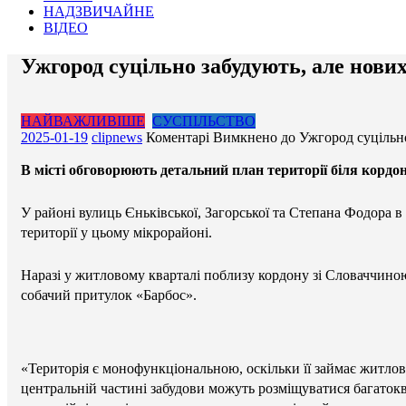
НАДЗВИЧАЙНЕ
ВІДЕО
Ужгород суцільно забудують, але нових
НАЙВАЖЛИВІШЕ
СУСПІЛЬСТВО
2025-01-19
clipnews
Коментарі Вимкнено
до Ужгород суцільно
В місті обговорюють детальний план території біля кордо
У районі вулиць Єньківської, Загорської та Степана Фодора 
території у цьому мікрорайоні.
Наразі у житловому кварталі поблизу кордону зі Словаччиною,
собачий притулок «Барбос».
«Територія є монофункціональною, оскільки її займає житлов
центральній частині забудови можуть розміщуватися багатоква