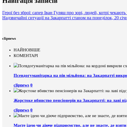
Навігація записів
Герої без зброї: сапер Іван Гуляш про зорі, людей, котрі чекають
Надзвичайні ситуації на Закарпатті станом на понеділок, 20 січ
clipnews
НАЙНОВІШЕ
КОМЕНТАРІ
Псевдогуманітарка на пів мільйона: на Закарпатті викр
clipnews
0
Жорстоке вбивство пенсіонерів на Закарпатті: на лаві пі
clipnews
0
Маєте ідею чи діюче підприємство, але не знаєте, де взя