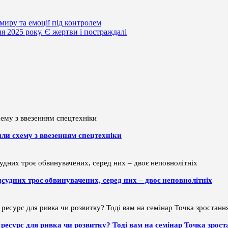
 миру та емоції під контролем
ня 2025 року. Є жертви і постраждалі
или схему з ввезенням спецтехніки
дсудних троє обвинувачених, серед них – двоє неповнолітніх
ти ресурс для ривка чи розвитку? Тоді вам на семінар Точка зрос