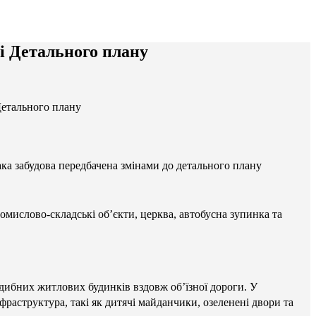
ці Детального плану
Детального плану
ка забудова передбачена змінами до детального плану
омислово-складські об’єкти, церква, автобусна зупинка та
дибних житлових будинків вздовж об’їзної дороги. У
фраструктура, такі як дитячі майданчики, озеленені двори та