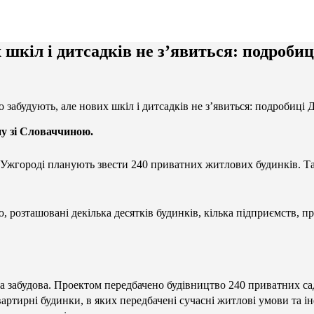
 шкіл і дитсадків не з’явиться: подроби
 забудують, але нових шкіл і дитсадків не з’явиться: подробиці 
ну зі Словаччиною.
в Ужгороді планують звести 240 приватних житлових будинків. Та
 розташовані декілька десятків будинків, кілька підприємств, пр
а забудова. Проектом передбачено будівництво 240 приватних са
ртирні будинки, в яких передбачені сучасні житлові умови та ін