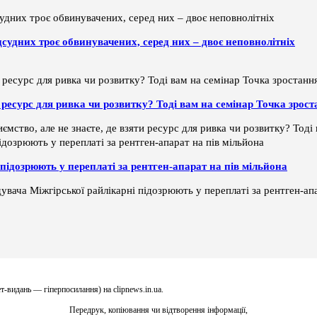
дсудних троє обвинувачених, серед них – двоє неповнолітніх
ти ресурс для ривка чи розвитку? Тоді вам на семінар Точка зрос
ємство, але не знаєте, де взяти ресурс для ривка чи розвитку? Тод
підозрюють у переплаті за рентген-апарат на пів мільйона
увача Міжгірської райлікарні підозрюють у переплаті за рентген-апа
т-видань — гіперпосилання) на clipnews.in.ua.
Передрук, копіювання чи відтворення інформації,