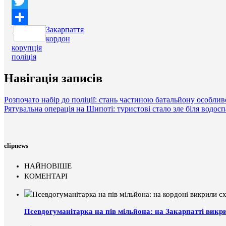
Facebook
Twitter
Закарпаття
Поділитися
кордон
корупція
поліція
Навігація записів
Розпочато набір до поліції: стань частиною батальйону особли
Рятувальна операція на Шипоті: туристові стало зле біля водос
clipnews
НАЙНОВІШЕ
КОМЕНТАРІ
Псевдогуманітарка на пів мільйона: на Закарпатті викр