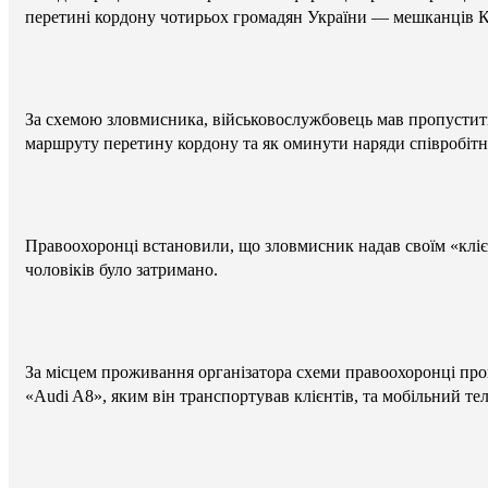
перетині кордону чотирьох громадян України — мешканців Киї
За схемою зловмисника, військовослужбовець мав пропустити 
маршруту перетину кордону та як оминути наряди співробітн
Правоохоронці встановили, що зловмисник надав своїм «клієн
чоловіків було затримано.
За місцем проживання організатора схеми правоохоронці пров
«Audi A8», яким він транспортував клієнтів, та мобільний т