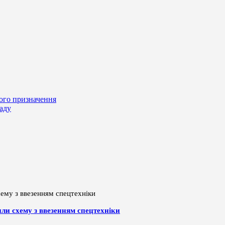
вого призначення
паду
или схему з ввезенням спецтехніки