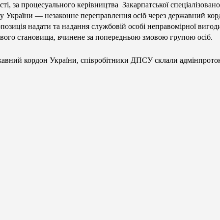
сті, за процесуального керівництва Закарпатської спеціалізован
ксу України — незаконне переправлення осіб через державний кор
опозиція надати та надання службовій особі неправомірної вигод
жбового становища, вчинене за попередньою змовою групою осіб.
ржавний кордон України, співробітники ДПСУ склали адмінпроток