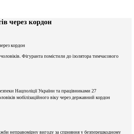
тів через кордон
через кордон
оловіків. Фігуранта помістили до ізолятора тимчасового
езпеки Нацполіції України та працівниками 27
овіків мобілізаційного віку через державний кордон
лужби неправомірну вигоду за сприяння у безперешкодному