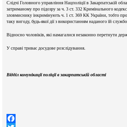
Слідчі Головного управління Нацполіції в Закарпатській обла
затриманому про підозру за ч. 3 ст. 332 Кримінального коде
зловмиснику інкримінують ч. 1 ст. 369 КК України, тобто пр
таку вигоду, будь-якої дії з використанням наданого їй слу
Відносно чоловіків, які намагалися незаконно перетнути де
У справі триває досудове розслідування.
Відділ комунікації поліції в закарпатській області