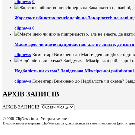
clipnews
0
Жорстоке вбивство пенсіонерів на Закарпатті: на лаві пі
clipnews
0
Маєте ідею чи діюче підприємство, але не знаєте, де взя
clipnews
Коментарі Вимкнено
до Маєте ідею чи діюче підпри
Недбалість чи схема? Завідувача Міжгірської райлікарні 
clipnews
Коментарі Вимкнено
до Недбалість чи схема? Завід
АРХІВ ЗАПИСІВ
АРХІВ ЗАПИСІВ
© 2008, ClipNews.in.ua . Усі права захищені.
Використання матеріалів ClipNews.in.ua дозволяється за умови посилання (для інтерне