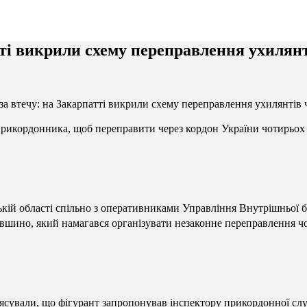
атті викрили схему переправлення ухилян
 за втечу: на Закарпатті викрили схему переправлення ухилянтів 
рикордонника, щоб переправити через кордон України чотирьох ч
ькій області спільно з оперативниками Управління Внутрішньої б
шино, який намагався організувати незаконне переправлення чол
’ясували, що фігурант запропонував інспектору прикордонної с