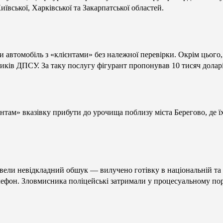
вської, Харківської та Закарпатської областей.
автомобіль з «клієнтами» без належної перевірки. Окрім цього,
иків ДПСУ. За таку послугу фігурант пропонував 10 тисяч долар
там» вказівку прибути до урочища поблизу міста Берегово, де їх
ели невідкладний обшук — вилучено готівку в національній та і
елефон. Зловмисника поліцейські затримали у процесуальному по