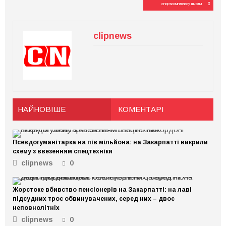
спорткомплексу школи
clipnews
НАЙНОВІШЕ
КОМЕНТАРІ
Псевдогуманітарка на пів мільйона: на Закарпатті викрили
схему з ввезенням спецтехніки
clipnews
0
Жорстоке вбивство пенсіонерів на Закарпатті: на лаві
підсудних троє обвинувачених, серед них – двоє
неповнолітніх
clipnews
0