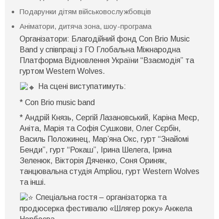
Подарунки дітям військовослужбовців
Аніматори, дитяча зона, шоу-програма
Організатори: Благодійний фонд Con Brio Music
Band у співпраці з ГО Глобальна Міжнародна
Платформа Відновлення України “Взаємодія” та
гуртом Western Wolves.
На сцені виступатимуть:
* Con Brio music band
* Андрій Князь, Сергій Лазановський, Каріна Меєр,
Анiта, Марiя та Софія Сушкови, Олег Сєрбін,
Василь Положинец, Мар’яна Окс, гурт “Знайомі
Бенди”, гурт “Рокаш”, Ірина Шелега, Ірина
Зеленюк, Вікторія Дяченко, Соня Ориняк,
танцювальна студія Ampliou, гурт Western Wolves
та інші.
Спеціальна гостя – організаторка та
продюсерка фестивалю «Шлягер року» Анжела