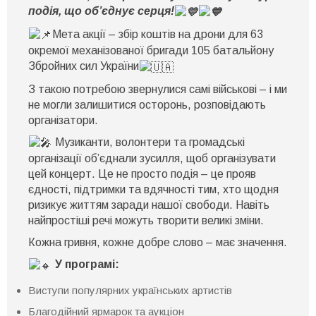
Вільні”
подія, що об’єднує серця!
на
підтримку
Мета акції – збір коштів на дрони для 63
військових
відбудеться
окремої механізованої бригади 105 батальйону
в
Збройних сил України
Ужгороді
З такою потребою звернулися самі військові – і ми
не могли залишитися осторонь, розповідають
організатори.
Музиканти, волонтери та громадські
організації об’єднали зусилля, щоб організувати
цей концерт. Це не просто подія – це прояв
єдності, підтримки та вдячності тим, хто щодня
ризикує життям заради нашої свободи. Навіть
найпростіші речі можуть творити великі зміни.
Кожна гривня, кожне добре слово – має значення.
У програмі:
Виступи популярних українських артистів
Благодійний ярмарок та аукціон