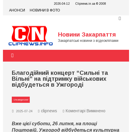
Skip
2026-04-12
Clipnews.in.ua © 2008
to
АНОНСИ
НОВИНИ В ФОТО
content
Новини Закарпаття
Закарпатські новини з відеокліпами
Благодійний концерт “Сильні та
Вільні” на підтримку військових
відбудеться в Ужгороді
Uncategorized
до
clipnews
Коментарі Вимкнено
2025-07-24
Благодійний
концерт
Вже цієї суботи, 26 липня, на площі
“Сильні
та
Поштовій, Ужгород відбудеться культурна