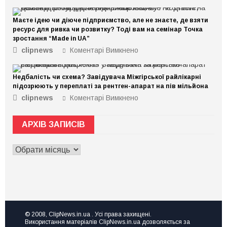
Маєте ідею чи діюче підприємство, але не знаєте, де взяти
ресурс для ривка чи розвитку? Тоді вам на семінар Точка
зростання “Made in UA”
clipnews
Коментарі Вимкнено
до
Маєте
ідею
Недбалість чи схема? Завідувача Міжгірської райлікарні
чи
підозрюють у переплаті за рентген-апарат на пів мільйона
діюче
clipnews
Коментарі Вимкнено
до
підприємство,
Недбалість
але
чи
не
АРХІВ ЗАПИСІВ
схема?
знаєте,
Завідувача
де
АРХІВ
Міжгірської
взяти
ЗАПИСІВ
райлікарні
ресурс
підозрюють
для
у
ривка
переплаті
чи
за
розвитку?
рентген-
Тоді
© 2008, ClipNews.in.ua . Усі права захищені.
апарат
Використання матеріалів ClipNews.in.ua дозволяється за
вам