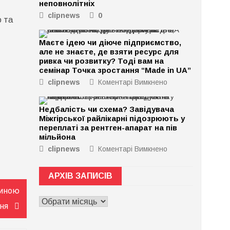
неповнолітніх
clipnews
0
о та
Маєте ідею чи діюче підприємство,
але не знаєте, де взяти ресурс для
ривка чи розвитку? Тоді вам на
семінар Точка зростання “Made in UA”
clipnews
Коментарі Вимкнено
до
Маєте
ідею
Недбалість чи схема? Завідувача
чи
Міжгірської райлікарні підозрюють у
діюче
переплаті за рентген-апарат на пів
підприємство,
мільйона
але
clipnews
Коментарі Вимкнено
до
не
Недбалість
знаєте,
чи
де
АРХІВ ЗАПИСІВ
схема?
взяти
Завідувача
тиною
ресурс
АРХІВ
Міжгірської
для
ня
ЗАПИСІВ
райлікарні
ривка
підозрюють
чи