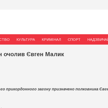
и
СТВО
КУЛЬТУРА
КРИМІНАЛ
СПОРТ
НАДЗВИЧА
н очолив Євген Малик
о
опський
рикордонний
го прикордонного загону призначено полковника Євг
агін
чолив
вген
алик