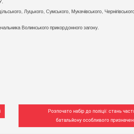
У.
льського, Луцького, Сумського, Мукачівського, Чернігівськог
чальника Волинського прикордонного загону.
і
Розпочато набір до поліції: стань час
батальйону особливого призначен