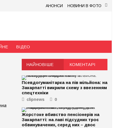
АНОНСИ
НОВИНИ В ФОТО
ЙНЕ
ВІДЕО
НАЙНОВІШЕ
КОМЕНТАРІ
Псевдогуманітарка на пів мільйона: на
Закарпатті викрили схему з ввезенням
спецтехніки
clipnews
0
ена
Жорстоке вбивство пенсіонерів на
Закарпатті: на лаві підсудних троє
обвинувачених, серед них – двоє