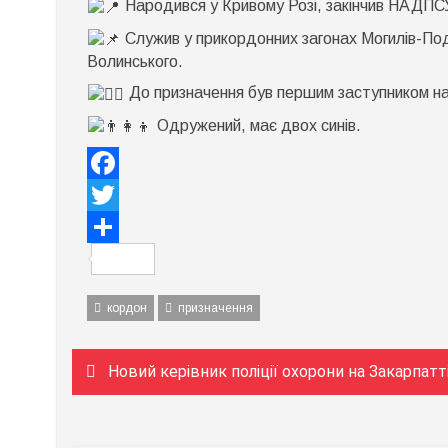
Народився у Кривому Розі, закінчив НАДПС
Служив у прикордонних загонах Могилів-Поді
Волинського.
До призначення був першим заступником на
Одружений, має двох синів.
Facebook
Twitter
Поділитися
кордон
призначення
Навігація
Новий керівник поліції охорони на Закарпатт
записів