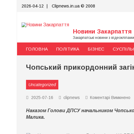
Skip
2026-04-12
|
Clipnews.in.ua © 2008
to
content
Новини Закарпаття
Закарпатські новини з відеокліпам
ГОЛОВНА
ПОЛІТИКА
БІЗНЕС
СУСПІЛЬ
Чопський прикордонний загі
Uncategorized
д
2025-07-16
clipnews
Коментарі Вимкнено
Ч
п
Наказом Голови ДПСУ начальником Чопсько
з
о
Малика.
Є
М