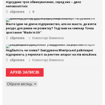
підсудних троє обвинувачених, серед них – двоє
неповнолітніх
clipnews
0
Маєте ідею чи діюче підприємство, але не знаєте, де взяти
ресурс для ривка чи розвитку? Тоді вам на семінар Точка
зростання “Made in UA”
clipnews
Коментарі Вимкнено
до
Маєте
ідею
Недбалість чи схема? Завідувача Міжгірської райлікарні
чи
підозрюють у переплаті за рентген-апарат на пів мільйона
діюче
clipnews
Коментарі Вимкнено
до
підприємство,
Недбалість
але
чи
не
АРХІВ ЗАПИСІВ
схема?
знаєте,
Завідувача
де
АРХІВ
Міжгірської
взяти
ЗАПИСІВ
райлікарні
ресурс
підозрюють
для
у
ривка
переплаті
чи