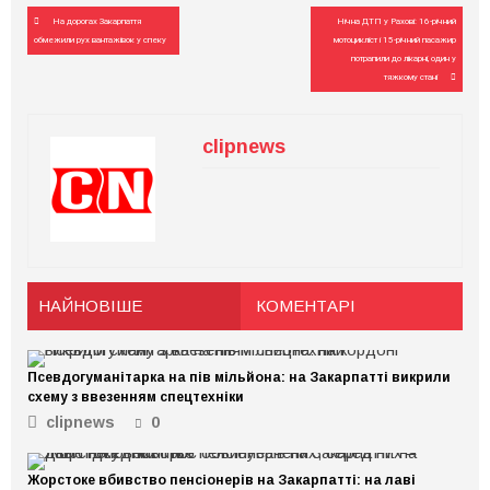
Навігація
На дорогах Закарпаття
Нічна ДТП у Рахові: 16-річний
записів
обмежили рух вантажівок у спеку
мотоцикліст і 15-річний пасажир
потрапили до лікарні, один у
тяжкому стані
clipnews
НАЙНОВІШЕ
КОМЕНТАРІ
Псевдогуманітарка на пів мільйона: на Закарпатті викрили
схему з ввезенням спецтехніки
clipnews
0
Жорстоке вбивство пенсіонерів на Закарпатті: на лаві