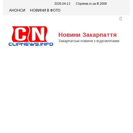
Skip
2026-04-12
Clipnews.in.ua © 2008
to
АНОНСИ
НОВИНИ В ФОТО
content
Новини Закарпаття
Закарпатські новини з відеокліпами