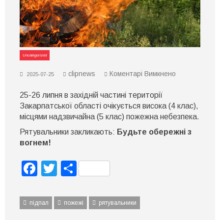
Uncategorized
до
clipnews
Коментарі Вимкнено
2025-07-25
На
Закарпатті
25-26 липня в західній частині території
оголошено
високу
Закарпатської області очікується висока (4 клас),
та
місцями надзвичайна (5 клас) пожежна небезпека.
надзвичайну
пожежну
Рятувальники закликають:
Будьте обережні з
небезпеку:
вогнем!
4–
5
клас!
Facebook
Twitter
Поділитися
підпал
пожежі
рятувальники