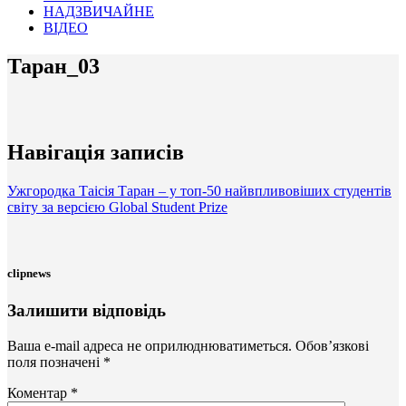
НАДЗВИЧАЙНЕ
ВІДЕО
Таран_03
Навігація записів
Ужгородка Таісія Таран – у топ-50 найвпливовіших студентів
світу за версією Global Student Prize
clipnews
Залишити відповідь
Ваша e-mail адреса не оприлюднюватиметься.
Обов’язкові
поля позначені
*
Коментар
*