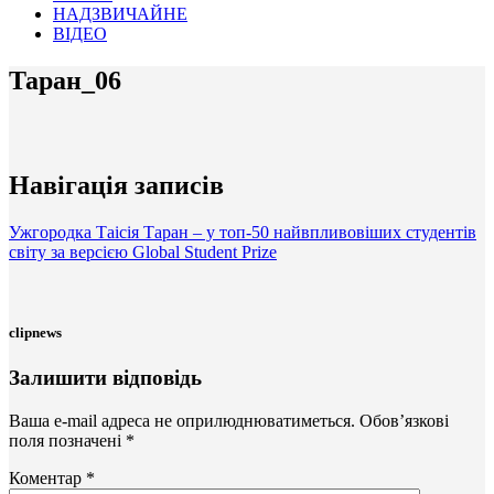
НАДЗВИЧАЙНЕ
ВІДЕО
Таран_06
Навігація записів
Ужгородка Таісія Таран – у топ-50 найвпливовіших студентів
світу за версією Global Student Prize
clipnews
Залишити відповідь
Ваша e-mail адреса не оприлюднюватиметься.
Обов’язкові
поля позначені
*
Коментар
*