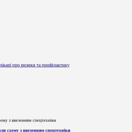
лікарі про ризики та профілактику
или схему з ввезенням спецтехніки