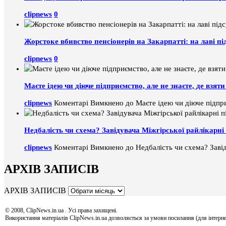
clipnews
0
Жорстоке вбивство пенсіонерів на Закарпатті: на лаві пі
clipnews
0
Маєте ідею чи діюче підприємство, але не знаєте, де взя
clipnews
Коментарі Вимкнено
до Маєте ідею чи діюче підпри
Недбалість чи схема? Завідувача Міжгірської райлікарні 
clipnews
Коментарі Вимкнено
до Недбалість чи схема? Завід
АРХІВ ЗАПИСІВ
АРХІВ ЗАПИСІВ
© 2008, ClipNews.in.ua . Усі права захищені.
Використання матеріалів ClipNews.in.ua дозволяється за умови посилання (для інтерне