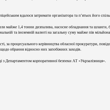
ліцейським вдалося затримати організатора та п’ятьох його спіль
ли майже 1,4 тонни дизпалива, насосне обладнання та шланги, бли
ональній та іноземній валюті на загальну суму майже пів мільйон
сті, за процесуального керівництва обласної прокуратури, повідо
 щодо обрання відносно них запобіжних заходів.
ці з Департаментом корпоративної безпеки АТ «Укрзалізниця».