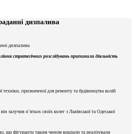
краданні дизпалива
анні дизпалива
авління стратегічних розслідувань припинили діяльність
ї техніки, призначеної для ремонту та будівництва колій
він залучив п’ятьох своїх колег з Львівської та Одеської
но, що фігуранти таким чином викрали та реалізували