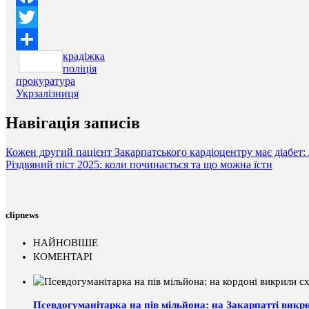
Facebook
Twitter
крадіжка
Поділитися
поліція
прокуратура
Укрзалізниця
Навігація записів
Кожен другий пацієнт Закарпатського кардіоцентру має діабет: 
Різдвяний піст 2025: коли починається та що можна їсти
clipnews
НАЙНОВІШЕ
КОМЕНТАРІ
Псевдогуманітарка на пів мільйона: на Закарпатті викр