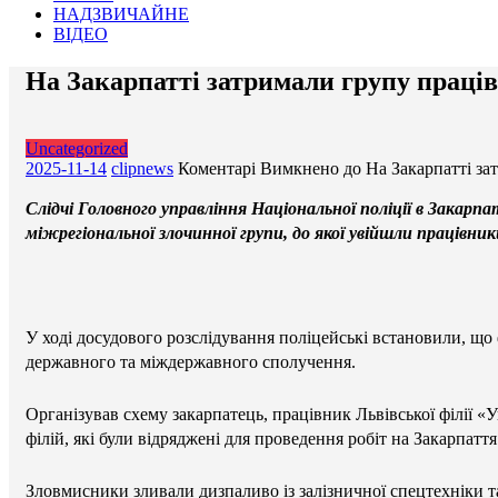
НАДЗВИЧАЙНЕ
ВІДЕО
На Закарпатті затримали групу праців
Uncategorized
2025-11-14
clipnews
Коментарі Вимкнено
до На Закарпатті за
Слідчі Головного управління Національної поліції в Закарп
міжрегіональної злочинної групи, до якої увійшли працівник
У ході досудового розслідування поліцейські встановили, що 
державного та міждержавного сполучення.
Організував схему закарпатець, працівник Львівської філії «Ук
філій, які були відряджені для проведення робіт на Закарпаття
Зловмисники зливали дизпаливо із залізничної спецтехніки т