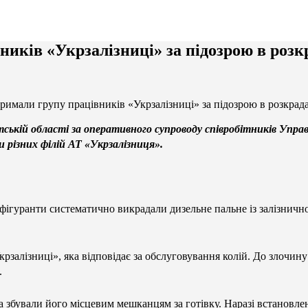
ників «Укрзалізниці» за підозрою в роз
тримали групу працівників «Укрзалізниці» за підозрою в розкрад
атській області за оперативного супроводу співробітників Упр
и різних філій АТ «Укрзалізниця».
фігуранти систематично викрадали дизельне пальне із залізнично
рзалізниці», яка відповідає за обслуговування колій. До злочину 
.
а збували його місцевим мешканцям за готівку. Наразі встановле