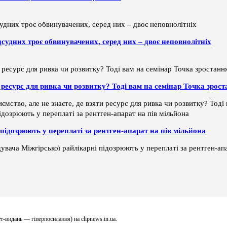
дсудних троє обвинувачених, серед них – двоє неповнолітніх
ти ресурс для ривка чи розвитку? Тоді вам на семінар Точка зрос
ємство, але не знаєте, де взяти ресурс для ривка чи розвитку? Тод
підозрюють у переплаті за рентген-апарат на пів мільйона
увача Міжгірської райлікарні підозрюють у переплаті за рентген-апа
т-видань — гіперпосилання) на clipnews.in.ua.