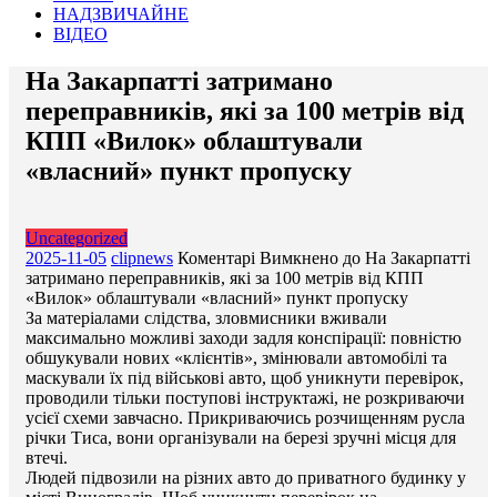
НАДЗВИЧАЙНЕ
ВІДЕО
На Закарпатті затримано
переправників, які за 100 метрів від
КПП «Вилок» облаштували
«власний» пункт пропуску
Uncategorized
2025-11-05
clipnews
Коментарі Вимкнено
до На Закарпатті
затримано переправників, які за 100 метрів від КПП
«Вилок» облаштували «власний» пункт пропуску
За матеріалами слідства, зловмисники вживали
максимально можливі заходи задля конспірації: повністю
обшукували нових «клієнтів», змінювали автомобілі та
маскували їх під військові авто, щоб уникнути перевірок,
проводили тільки поступові інструктажі, не розкриваючи
усієї схеми завчасно. Прикриваючись розчищенням русла
річки Тиса, вони організували на березі зручні місця для
втечі.
Людей підвозили на різних авто до приватного будинку у