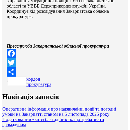
Управління міграційної поліції ГУНП в Закарпатській
області та УВВБ Держприкордонслужби України.
Координує хід розслідування Закарпатська обласна
прокуратура.
Пресслужба Закарпатської обласної прокуратури
Facebook
Twitter
кордон
Поділитися
прокуратура
Навігація записів
Оперативна інформація про надзвичайні події та погодні
умови на Закарпатті станом на 5 листопада 2025 року
Податкова знижка за благодійність: що треба знати
громадянам