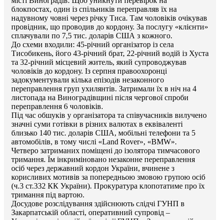
місті Виноградів. Щоб уникнути перевірок на
блокпостах, один із спільників переправляв їх на
надувному човні через річку Тиса. Там чоловіків очікував
провідник, що проводив до кордону. За послугу «клієнти»
сплачували по 7,5 тис. доларів США з кожного.
До схеми входили: 45-річний організатор із села
Тисобикень, його 43-річний брат, 22-річний водій із Хуста
та 32-річний місцевий житель, який супроводжував
чоловіків до кордону. Із серпня правоохоронці
задокументували кілька епізодів незаконного
переправлення груп ухилянтів. Затримали їх в ніч на 4
листопада на Виноградівщині після чергової спроби
переправлення 6 чоловіків.
Під час обшуків у організатора та співучасників вилучено
значні суми готівки в різних валютах в еквіваленті
близько 140 тис. доларів США, мобільні телефони та 5
автомобілів, в тому числі «Land Rover», «BMW».
Четверо затриманих поміщені до ізолятора тимчасового
тримання. Їм інкриміновано незаконне переправлення
осіб через державний кордон України, вчинене з
корисливих мотивів за попередньою змовою групою осіб
(ч.3 ст.332 КК України). Прокуратура клопотатиме про їх
тримання під вартою.
Досудове розслідування здійснюють слідчі ГУНП в
Закарпатській області, оперативний супровід –