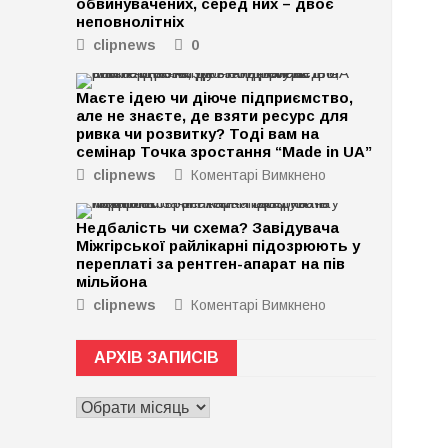
обвинувачених, серед них – двоє
неповнолітніх
clipnews
0
Маєте ідею чи діюче підприємство,
але не знаєте, де взяти ресурс для
ривка чи розвитку? Тоді вам на
семінар Точка зростання “Made in UA”
clipnews
Коментарі Вимкнено
до
Маєте
ідею
Недбалість чи схема? Завідувача
чи
Міжгірської райлікарні підозрюють у
діюче
переплаті за рентген-апарат на пів
підприємство,
мільйона
але
clipnews
Коментарі Вимкнено
до
не
Недбалість
знаєте,
чи
де
АРХІВ ЗАПИСІВ
схема?
взяти
Завідувача
ресурс
АРХІВ
Міжгірської
для
ЗАПИСІВ
райлікарні
ривка
підозрюють