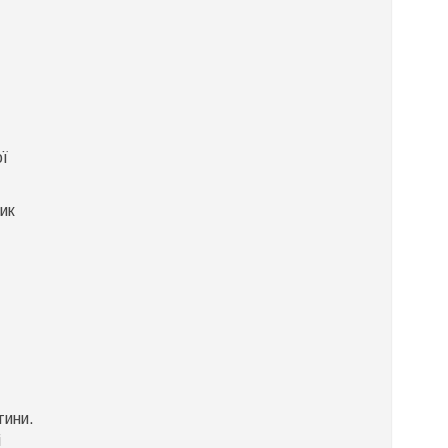
ої
ик
тини.
і