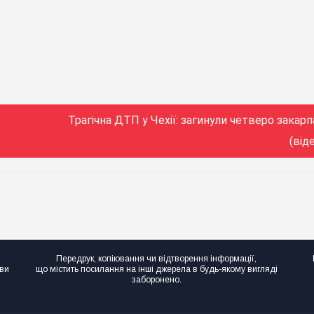
Трагічна ДТП у Чехії: загинули четверо закарп
(від
Передрук, копіювання чи відтворення інформації,
ови
що містить посилання на інші джерела в будь-якому вигляді
заборонено.