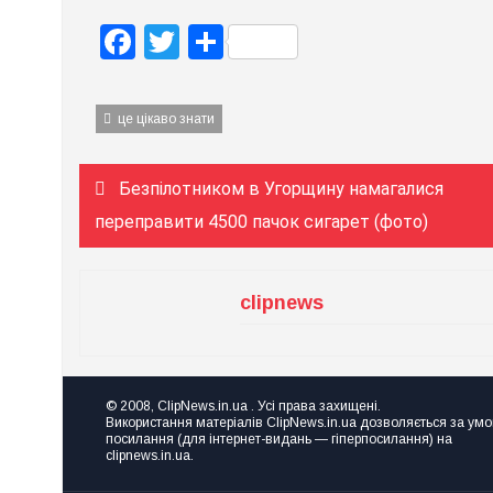
Facebook
Twitter
Поділитися
це цікаво знати
Навігація
Безпілотником в Угорщину намагалися
записів
переправити 4500 пачок сигарет (фото)
clipnews
© 2008, ClipNews.in.ua . Усі права захищені.
Використання матеріалів ClipNews.in.ua дозволяється за ум
посилання (для інтернет-видань — гіперпосилання) на
clipnews.in.ua.