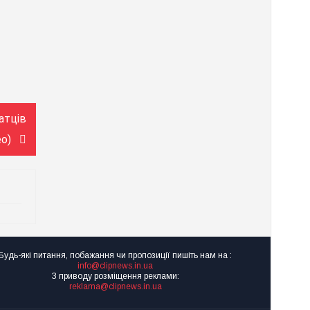
атців
ео)
Будь-які питання, побажання чи пропозиції пишіть нам на :
info@clipnews.in.ua
З приводу розміщення реклами:
reklama@clipnews.in.ua