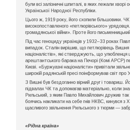
були всі залізничні шпиталі, в яких лежали хворі о
Української Народної Республіки.
Цього ж, 1919 року, його схопили більшовики. Ч
високопоставленого «петлюрівського» урядовця. 
громадянської війни». Проте його письменницький
Під час геноциду українців у 1932–33 роках Пав
випадок. Сталін вирішив, що петлюрівець Вишня
націоналістів», які стверджують, що улюбленця 
арештантського барака на Печорі (Комі АРСР) п
Києві. «Буржуазні націоналісти» привітали звіль
широкій радянській пресі поінформував світ про 
З Вишні був бездоганно вірний друг і товариш. Й
підвалах ЧК та допомагав матеріально, коли зн
Рильський, з яким Павло Михайлович дружив так с
боячись накликати на себе гнів НКВС, кинувся з 
щасливого звільнення Рильського з тюрми — забрав
«Рідна країна»