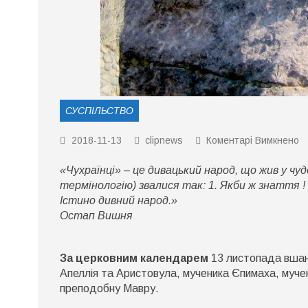
СУСПІЛЬСТВО
д
2018-11-13
clipnews
Коментарі Вимкнено
1
л
«Чухраїнці» – це дивацький народ, що жив у чу
ц
ц
термінологію) звалися так: 1. Якби ж знаття ! 2
з
Істино дивний народ.»
Остап Вишня
За церковним календарем
13 листопада вшано
Апеллія та Аристовула, мученика Єпимаха, муче
преподобну Мавру.