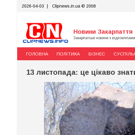
Skip
2026-04-03
|
Clipnews.in.ua © 2008
to
content
Новини Закарпаття
Закарпатські новини з відеокліпам
ГОЛОВНА
ПОЛІТИКА
БІЗНЕС
СУСПІЛЬ
13 листопада: це цікаво знат