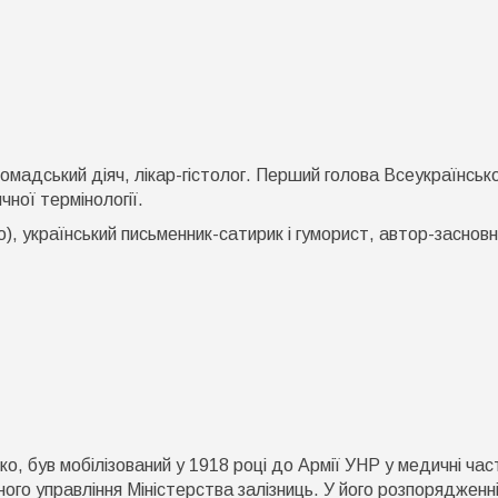
омадський діяч, лікар-гістолог. Перший голова Всеукраїнськ
чної термінології.
 український письменник-сатирик і гуморист, автор-засновн
, був мобілізований у 1918 році до Армії УНР у медичні час
ного управління Міністерства залізниць. У його розпорядженн