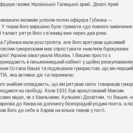
фіцери і вояки Української Галицької армії, Дієвої Армії
К вважало великим успіхом полон офіцера Губенка —
У тюрмі його вирішено було тримати «до повного закінчення
 талант рятує його з в’язниці вже через два роки.
ла Губенка мали розстріляти, але його врятував щасливий
 своїми гуморесками має спростувати «наклепи буржуазних
цілої України закатувала Москва. І Вишню просто з
ерекидають в письменницький кабінет у щойно реокупованом
нення Остапа Вишні та подякували гумористові, що він перший
УПА, яка активно діє та перемагає.
ого знайомі оповідають, що він рятував своїх товаришів гумо
аходився на свободі. Коли 1931 був арештований Максим
амо міцно, як з Хвильовим, Кулішем і Досвітнім, то Вишня, н
Харкова до Києва на допомогу безпорадній родині поета, а пі
 його до себе в Харків на кілька тижнів у гості.