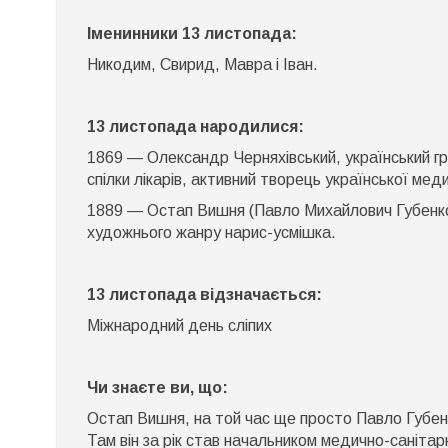
Іменинники 13 листопада:
Никодим, Свирид, Мавра і Іван.
13 листопада народилися:
1869 — Олександр Черняхівський, український гр
спілки лікарів, активний творець української меди
1889 — Остап Вишня (Павло Михайлович Губенко),
художнього жанру нарис-усмішка.
13 листопада відзначається:
Міжнародний день сліпих
Чи знаєте ви, що:
Остап Вишня, на той час ще просто Павло Губенко
Там він за рік став начальником медично-санітар