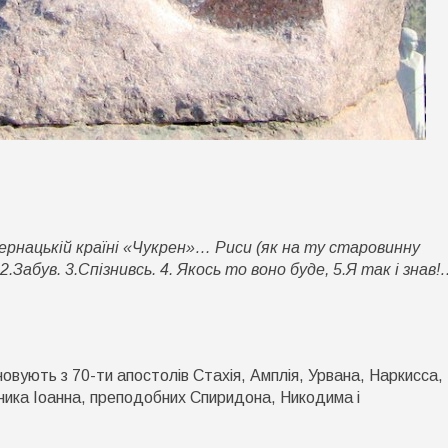
о
3
истопада:
дернацькій країні «Чукрен»… Риси (як на ту старовинну
е
ікаво
.Забув. 3.Спізнивсь. 4. Якось то воно буде, 5.Я так і знав
нати
вують з 70-ти апостолів Стахія, Амплія, Урвана, Наркисса,
ника Іоанна, преподобних Спиридона, Никодима і