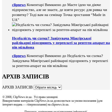
clipnews
Коментарі Вимкнено
до Маєте ідею чи діюче
підприємство, але не знаєте, де взяти ресурс для ривка чи
розвитку? Тоді вам на семінар Точка зростання “Made in
UA”
Недбалість чи схема? Завідувача Міжгірської
райлікарні підозрюють у переплаті за рентген-апарат на
пів мільйона
clipnews
Коментарі Вимкнено
до Недбалість чи схема?
Завідувача Міжгірської райлікарні підозрюють у переплаті
за рентген-апарат на пів мільйона
АРХІВ ЗАПИСІВ
АРХІВ ЗАПИСІВ
© 2008, ClipNews.in.ua . Усі права захищені.
Використання матеріалів ClipNews.in.ua дозволяється за умови посилання (для
інтернет-видань — гіперпосилання) на clipnews.in.ua.
Передрук, копіювання чи відтворення інформації,