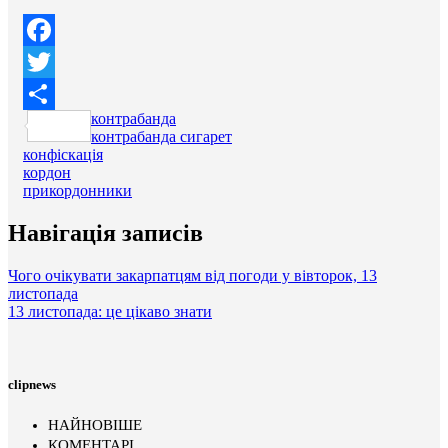
Facebook
Twitter
контрабанда
Поділитися
контрабанда сигарет
конфіскація
кордон
прикордонники
Навігація записів
Чого очікувати закарпатцям від погоди у вівторок, 13
листопада
13 листопада: це цікаво знати
clipnews
НАЙНОВІШЕ
КОМЕНТАРІ