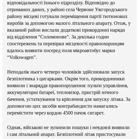
відповідальності їхнього підрозділу. Відповідно до
отриманих даних, у районі села Червоне Ужгородського
району місцеві готували переміщення партії тютюнових
виробів за допомогою малого літального апарату. Отож, у
вказаний район вислали додаткові прикордонні наряди
від відділення “Соломонове”. За декілька годин
спостережень та перевірки місцевості правоохоронцям
вдалось виявити посеред поля мікроавтобус марки
“Volkswagen”.
Неподалік нього четверо чоловіків здійснювали запуск
безпілотника з цигарками. Окрім того, прикордонники
виявили і знаряддя правопорушення: пульти управління,
аккумуляторні батареї, тепловізор, пристрій нічного
бачення, устаткування та кріплення для запуску літака. За
допомогою цих засобів контрабандисти намагались
перемістити через кордон 4500 пачок сигарет.
Однак, військові не зупинили пошуки і невдовзі виявили
і сам літальний апарат. Безпілотний літак пристосували