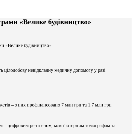
ограми «Велике будівництво»
ами «Велике будівництво»
ть цілодобову невідкладну медичну допомогу у разі
етів – з них профінансовано 7 млн грн та 1,7 млн грн
ням – цифровим рентгеном, комп’ютерним томографом та