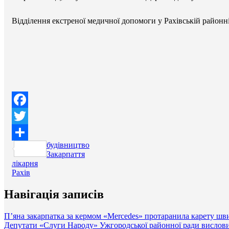
Відділення екстреної медичної допомоги у Рахівській районні
Facebook
Twitter
будівництво
Поділитися
Закарпаття
лікарня
Рахів
Навігація записів
П’яна закарпатка за кермом «Mercedes» протаранила карету шв
Депутати «Слуги Народу» Ужгородської районної ради вислов