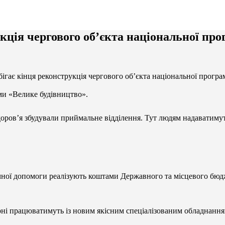
укція чергового об’єкта національної пр
бігає кінця реконструкція чергового об’єкта національної прогр
ми «Велике будівництво».
доров’я збудували приймальне відділення. Тут людям надаватиму
чної допомоги реалізують коштами Державного та місцевого бюдж
арні працюватимуть із новим якісним спеціалізованим обладнан