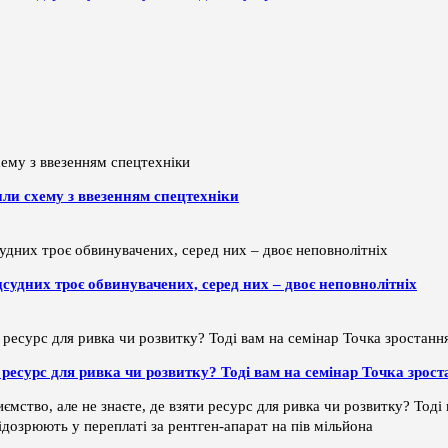
или схему з ввезенням спецтехніки
дсудних троє обвинувачених, серед них – двоє неповнолітніх
ти ресурс для ривка чи розвитку? Тоді вам на семінар Точка зрос
ємство, але не знаєте, де взяти ресурс для ривка чи розвитку? Тод