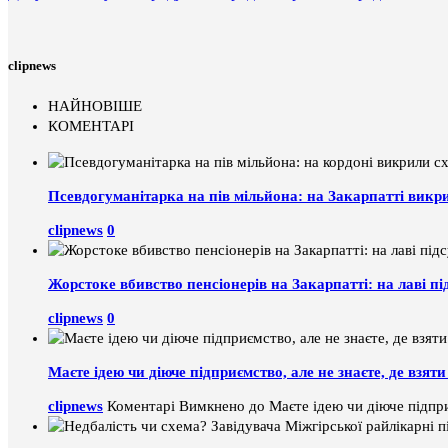
clipnews
НАЙНОВІШЕ
КОМЕНТАРІ
Псевдогуманітарка на пів мільйона: на Закарпатті викр
clipnews
0
Жорстоке вбивство пенсіонерів на Закарпатті: на лаві пі
clipnews
0
Маєте ідею чи діюче підприємство, але не знаєте, де взя
clipnews
Коментарі Вимкнено
до Маєте ідею чи діюче підпри