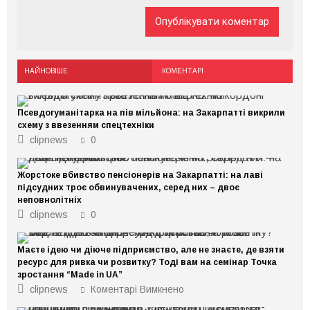
НАЙНОВІШЕ
КОМЕНТАРІ
Псевдогуманітарка на пів мільйона: на Закарпатті викрили
схему з ввезенням спецтехніки
clipnews
0
Жорстоке вбивство пенсіонерів на Закарпатті: на лаві
підсудних троє обвинувачених, серед них – двоє
неповнолітніх
clipnews
0
Маєте ідею чи діюче підприємство, але не знаєте, де взяти
ресурс для ривка чи розвитку? Тоді вам на семінар Точка
зростання “Made in UA”
до
clipnews
Коментарі Вимкнено
Маєте
ідею