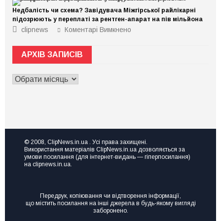
чи
Недбалість чи схема? Завідувача Міжгірської райлікарні
діюче
підприємство,
підозрюють у переплаті за рентген-апарат на пів мільйона
але
до
clipnews
Коментарі Вимкнено
не
Недбалість
знаєте,
чи
де
схема?
взяти
АРХІВ ЗАПИСІВ
Завідувача
ресурс
Міжгірської
для
райлікарні
ривка
АРХІВ
підозрюють
чи
у
ЗАПИСІВ
розвитку?
переплаті
Тоді
за
вам
рентген-
на
апарат
семінар
на
Точка
пів
зростання
мільйона
“Made
© 2008, ClipNews.in.ua . Усі права захищені.
in
Використання матеріалів ClipNews.in.ua дозволяється за
UA”
умови посилання (для інтернет-видань — гіперпосилання)
на clipnews.in.ua.
Передрук, копіювання чи відтворення інформації,
що містить посилання на інші джерела в будь-якому вигляді
заборонено.