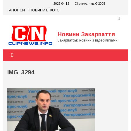
Skip
2026-04-12
Clipnews.in.ua © 2008
to
АНОНСИ
НОВИНИ В ФОТО
content
Новини Закарпаття
Закарпатські новини з відеокліпами
IMG_3294