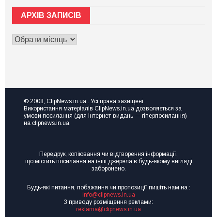
знаєте,
чи
де
схема?
взяти
АРХІВ ЗАПИСІВ
Завідувача
ресурс
Міжгірської
для
райлікарні
ривка
АРХІВ
підозрюють
чи
у
ЗАПИСІВ
розвитку?
переплаті
Тоді
за
вам
рентген-
на
апарат
семінар
на
Точка
пів
зростання
мільйона
“Made
© 2008, ClipNews.in.ua . Усі права захищені.
in
Використання матеріалів ClipNews.in.ua дозволяється за
UA”
умови посилання (для інтернет-видань — гіперпосилання)
на clipnews.in.ua.
Передрук, копіювання чи відтворення інформації,
що містить посилання на інші джерела в будь-якому вигляді
заборонено.
Будь-які питання, побажання чи пропозиції пишіть нам на :
info@clipnews.in.ua
З приводу розміщення реклами:
reklama@clipnews.in.ua