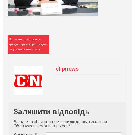
Навігація
Михайло Лаба закликав
записів
громади розробляти пріоритети для
залучення коштів на 2022 рік
clipnews
Залишити відповідь
Ваша e-mail адреса не оприлюднюватиметься.
Обов’язкові поля позначені
*
Коментар
*