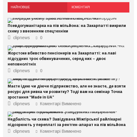
НАЙНОВІШЕ
КОМЕНТАРІ
Псевдогуманітарка на пів мільйона: на Закарпатті викрили
схему з ввезенням спецтехніки
clipnews
0
Жорстоке вбивство пенсіонерів на Закарпатті: на лаві
підсудних троє обвинувачених, серед них – двоє
неповнолітніх
clipnews
0
Маєте ідею чи діюче підприємство, але не знаєте, де взяти
ресурс для ривка чи розвитку? Тоді вам на семінар Точка
зростання “Made in UA”
до
clipnews
Коментарі Вимкнено
Маєте
ідею
чи
Недбалість чи схема? Завідувача Міжгірської райлікарні
діюче
підприємство,
підозрюють у переплаті за рентген-апарат на пів мільйона
але
до
clipnews
Коментарі Вимкнено
не
Недбалість