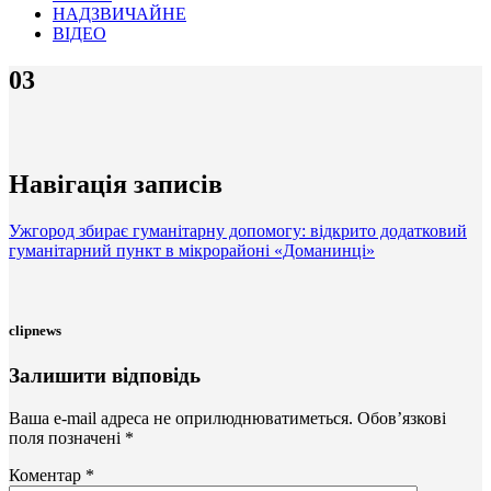
НАДЗВИЧАЙНЕ
ВІДЕО
03
Навігація записів
Ужгород збирає гуманітарну допомогу: відкрито додатковий
гуманітарний пункт в мікрорайоні «Доманинці»
clipnews
Залишити відповідь
Ваша e-mail адреса не оприлюднюватиметься.
Обов’язкові
поля позначені
*
Коментар
*