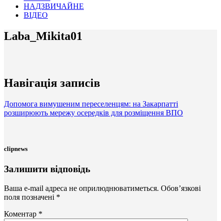
НАДЗВИЧАЙНЕ
ВІДЕО
Laba_Mikita01
Навігація записів
Допомога вимушеним переселенцям: на Закарпатті
розширюють мережу осередків для розміщення ВПО
clipnews
Залишити відповідь
Ваша e-mail адреса не оприлюднюватиметься.
Обов’язкові
поля позначені
*
Коментар
*