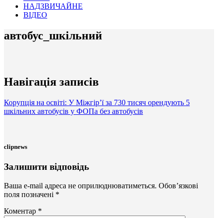
НАДЗВИЧАЙНЕ
ВІДЕО
автобус_шкільний
Навігація записів
Корупція на освіті: У Міжгір’ї за 730 тисяч орендують 5
шкільних автобусів у ФОПа без автобусів
clipnews
Залишити відповідь
Ваша e-mail адреса не оприлюднюватиметься.
Обов’язкові
поля позначені
*
Коментар
*