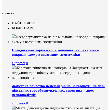
clipnews
НАЙНОВІШЕ
КОМЕНТАРІ
Псевдогуманітарка на пів мільйона: на Закарпатті
викрили схему з ввезенням спецтехніки
clipnews
0
Жорстоке вбивство пенсіонерів на Закарпатті: на лаві
підсудних троє обвинувачених, серед них – двоє
неповнолітніх
clipnews
0