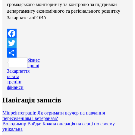
громадського моніторингу та контролю за підтримки
департаменту економічного та регіонального розвитку
Закарпатської ОВА.
Facebook
Twitter
бізнес
Поділитися
гроші
Закарпаття
освіта
тренінг
фінанси
Навігація записів
Мінреінтеграції: Як отримати ваучер на навчання
переселенцям і ветеранам?
Володимир Вайда: Кожна операція на серці по своєму
унікальна